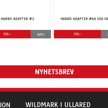
HARRIS ADAPTER #2
HARRIS ADAPTER #6A USA S
135:-
135:-
INFO
NYHETSBREV
WILDMARK I ULLARED
ION