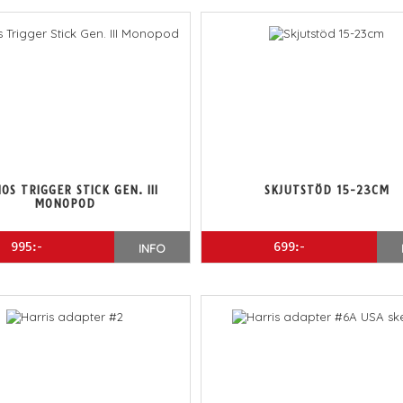
OS TRIGGER STICK GEN. III
SKJUTSTÖD 15-23CM
MONOPOD
995:-
699:-
INFO