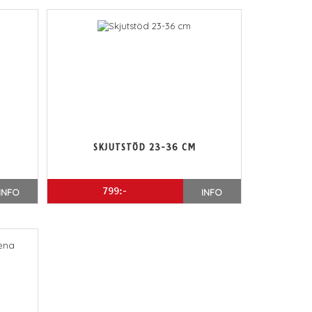
SKJUTSTÖD 23-36 CM
799:-
INFO
INFO