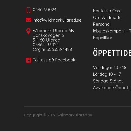
0346-93024
Kontakta Oss
Om Wildmark
info@wildmarkullared.se
Personal
Wildmark Ullared AB
Inbyteskampanj - 
Danskavägen 6
Köpvillkor
311 60 Ullared
0346 - 93024
Org.nr 556558-4488
ÖPPETTID
Följ oss på Facebook
Vardagar 10 - 18
Lördag 10 - 17
Söndag Stängt
Avvikande Öppett
Copyright © 2026
Wildmarkullared.se