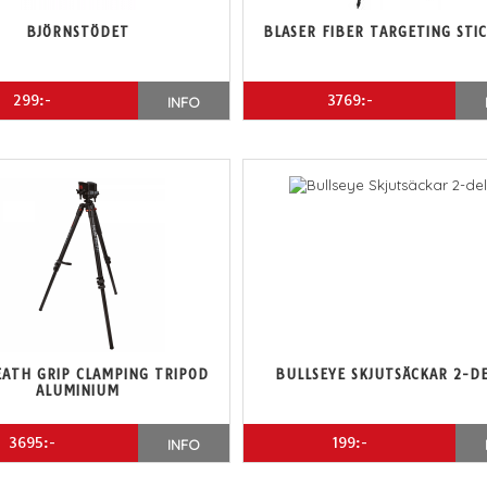
BJÖRNSTÖDET
BLASER FIBER TARGETING STIC
299:-
3769:-
INFO
ATH GRIP CLAMPING TRIPOD
BULLSEYE SKJUTSÄCKAR 2-D
ALUMINIUM
3695:-
199:-
INFO