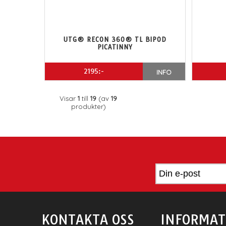
UTG® RECON 360® TL BIPOD
PICATINNY
2195:-
INFO
Visar
1
till
19
(av
19
produkter)
KONTAKTA OSS
INFORMAT