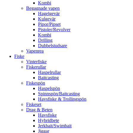
Kombi
Begagnade vapen
Hagelgevär
Kulgevär
Pipor/Pipset
Pistoler/Revolver
Kombi
Drilling
Dubbelstudsare
Vapenrea
Fiske
Vinterfiske
Fiskerullar
Haspelrullar
Baitcasting
Fiskespön
Haspelspön
Spinnspön/Baitcasting
Havsfiske & Trollingspön
Fiskeset
Drag & Beten
Havsfiske
Hybridbete
Jerkbait/Swimbait
Jiggar