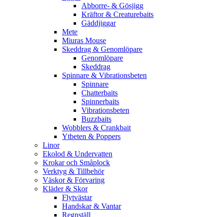
Abborre- & Gösjigg
Kräftor & Creaturebaits
Gäddjiggar
Mete
Miuras Mouse
Skeddrag & Genomlöpare
Genomlöpare
Skeddrag
Spinnare & Vibrationsbeten
Spinnare
Chatterbaits
Spinnerbaits
Vibrationsbeten
Buzzbaits
Wobblers & Crankbait
Ytbeten & Poppers
Linor
Ekolod & Undervatten
Krokar och Småplock
Verktyg & Tillbehör
Väskor & Förvaring
Kläder & Skor
Flytvästar
Handskar & Vantar
Regnställ