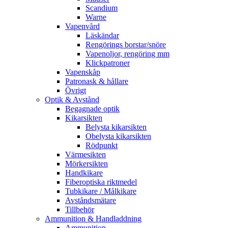
Scandium
Warne
Vapenvård
Läskändar
Rengörings borstar/snöre
Vapenoljor, rengöring mm
Klickpatroner
Vapenskåp
Patronask & hållare
Övrigt
Optik & Avstånd
Begagnade optik
Kikarsikten
Belysta kikarsikten
Obelysta kikarsikten
Rödpunkt
Värmesikten
Mörkersikten
Handkikare
Fiberoptiska riktmedel
Tubkikare / Målkikare
Avståndsmätare
Tillbehör
Ammunition & Handladdning
Ammunition