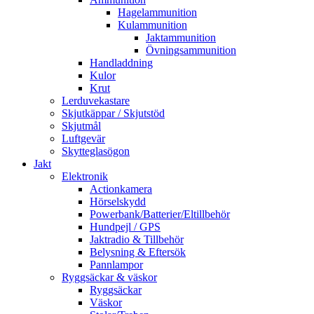
Hagelammunition
Kulammunition
Jaktammunition
Övningsammunition
Handladdning
Kulor
Krut
Lerduvekastare
Skjutkäppar / Skjutstöd
Skjutmål
Luftgevär
Skytteglasögon
Jakt
Elektronik
Actionkamera
Hörselskydd
Powerbank/Batterier/Eltillbehör
Hundpejl / GPS
Jaktradio & Tillbehör
Belysning & Eftersök
Pannlampor
Ryggsäckar & väskor
Ryggsäckar
Väskor