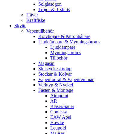
Solglasögon
Tröjor & T-shirts
Håvar
Kräftfiske
Skytte
Vapentillbehör
Kolvhöjare & Patronhållare
Ljuddämpare & Mynningsbroms
Ljuddämpare
Mynningsbroms
Tillbehör
Magasin
Slutstyckesknopp
Stockar & Kolvar
Vapenfodral & Vapenremmar
Verktyg & Nyckel
Fästen & Montage
Aimpoint
AR
Blaser/Sauer
Contessa
EAW Apel
Hawke
Leupold
Mauser