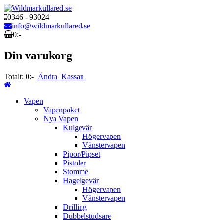
0346 - 93024
info@wildmarkullared.se
0:-
Din varukorg
Totalt:
0:-
Ändra
Kassan
Vapen
Vapenpaket
Nya Vapen
Kulgevär
Högervapen
Vänstervapen
Pipor/Pipset
Pistoler
Stomme
Hagelgevär
Högervapen
Vänstervapen
Drilling
Dubbelstudsare