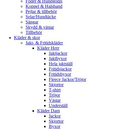
Foder & Hundgodis
Koppel & Halsband
Pejlar & tillbehör
Selar/Hundtäcke
Sängar
Skydd & västar
Tillbehör
Kläder & skor
Jakt- & Fritidskläder
Kläder Herr
Jaktjackor
Jaktbyxor
Hela jaktställ
Fritidsjackor
Fritidsbyxor
Fleece Jackor/Tröjor
Skjortor
T-shirt
Tröjor
Västar
Underställ
Kläder Dam
Jackor
Skjortor
Byxor