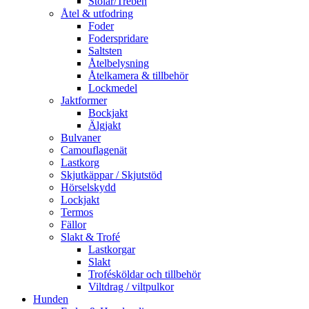
Stolar/Treben
Åtel & utfodring
Foder
Foderspridare
Saltsten
Åtelbelysning
Åtelkamera & tillbehör
Lockmedel
Jaktformer
Bockjakt
Älgjakt
Bulvaner
Camouflagenät
Lastkorg
Skjutkäppar / Skjutstöd
Hörselskydd
Lockjakt
Termos
Fällor
Slakt & Trofé
Lastkorgar
Slakt
Trofésköldar och tillbehör
Viltdrag / viltpulkor
Hunden