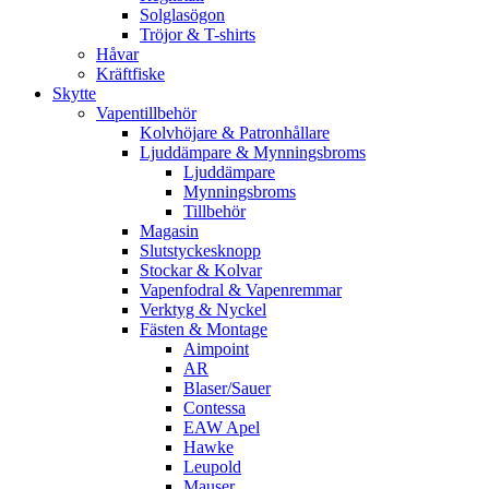
Solglasögon
Tröjor & T-shirts
Håvar
Kräftfiske
Skytte
Vapentillbehör
Kolvhöjare & Patronhållare
Ljuddämpare & Mynningsbroms
Ljuddämpare
Mynningsbroms
Tillbehör
Magasin
Slutstyckesknopp
Stockar & Kolvar
Vapenfodral & Vapenremmar
Verktyg & Nyckel
Fästen & Montage
Aimpoint
AR
Blaser/Sauer
Contessa
EAW Apel
Hawke
Leupold
Mauser