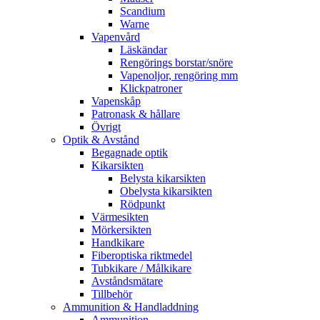
Scandium
Warne
Vapenvård
Läskändar
Rengörings borstar/snöre
Vapenoljor, rengöring mm
Klickpatroner
Vapenskåp
Patronask & hållare
Övrigt
Optik & Avstånd
Begagnade optik
Kikarsikten
Belysta kikarsikten
Obelysta kikarsikten
Rödpunkt
Värmesikten
Mörkersikten
Handkikare
Fiberoptiska riktmedel
Tubkikare / Målkikare
Avståndsmätare
Tillbehör
Ammunition & Handladdning
Ammunition