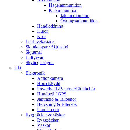
Hagelammunition
Kulammunition
Jaktammunition
Övningsammunition
Handladdning
Kulor
Krut
Lerduvekastare
Skjutkäppar / Skjutstöd
Skjutmål
Luftgevär
Skytteglasögon
Jakt
Elektronik
Actionkamera
Hörselskydd
Powerbank/Batterier/Eltillbehör
Hundpejl / GPS
Jaktradio & Tillbehör
Belysning & Eftersök
Pannlampor
Ryggsäckar & väskor
Ryggsäckar
Väskor