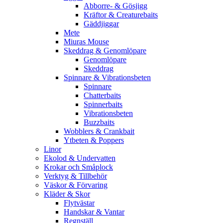
Abborre- & Gösjigg
Kräftor & Creaturebaits
Gäddjiggar
Mete
Miuras Mouse
Skeddrag & Genomlöpare
Genomlöpare
Skeddrag
Spinnare & Vibrationsbeten
Spinnare
Chatterbaits
Spinnerbaits
Vibrationsbeten
Buzzbaits
Wobblers & Crankbait
Ytbeten & Poppers
Linor
Ekolod & Undervatten
Krokar och Småplock
Verktyg & Tillbehör
Väskor & Förvaring
Kläder & Skor
Flytvästar
Handskar & Vantar
Regnställ