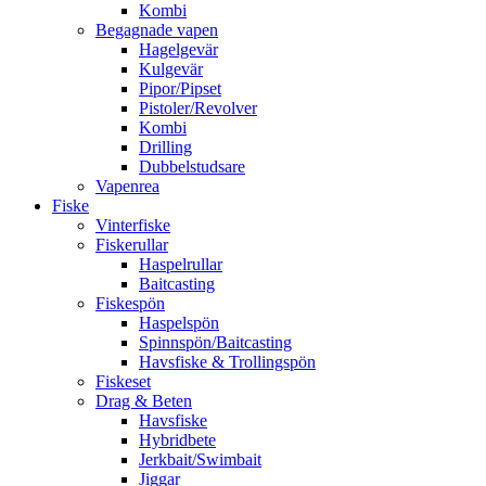
Kombi
Begagnade vapen
Hagelgevär
Kulgevär
Pipor/Pipset
Pistoler/Revolver
Kombi
Drilling
Dubbelstudsare
Vapenrea
Fiske
Vinterfiske
Fiskerullar
Haspelrullar
Baitcasting
Fiskespön
Haspelspön
Spinnspön/Baitcasting
Havsfiske & Trollingspön
Fiskeset
Drag & Beten
Havsfiske
Hybridbete
Jerkbait/Swimbait
Jiggar