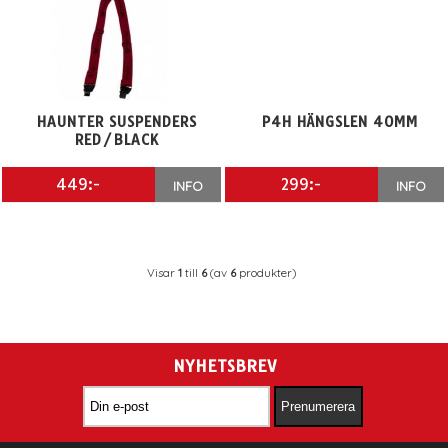
HAUNTER SUSPENDERS
P4H HÄNGSLEN 40MM
RED/BLACK
449:-
299:-
INFO
INFO
Visar
1
till
6
(av
6
produkter)
NYHETSBREV