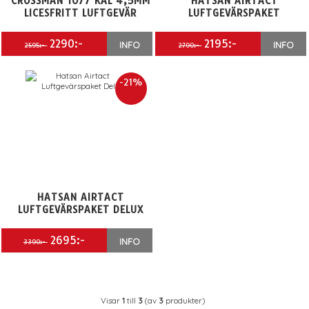
CROSSMAN 1077 KAL 4,5MM
HATSAN AIRTACT
LICESFRITT LUFTGEVÄR
LUFTGEVÄRSPAKET
2290:-
2195:-
INFO
INFO
2595:-
2790:-
-21%
HATSAN AIRTACT
LUFTGEVÄRSPAKET DELUX
2695:-
INFO
3390:-
Visar
1
till
3
(av
3
produkter)