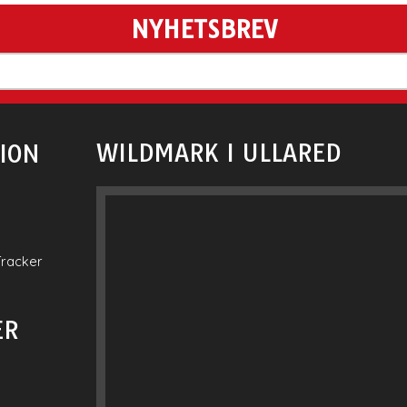
NYHETSBREV
WILDMARK I ULLARED
ION
Tracker
ER