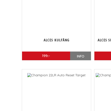
ALCES KULFÅNG
ALCES S
199:-
INFO