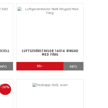
ICIELL
LUFTGEVÄRSTAVLOR 14X14 RINGAD
MED FÄRG
99:-
INFO
INFO
-26%