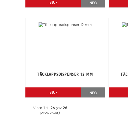
39:-
INFO
TÄCKLAPPSDISPENSER 12 MM
TÄC
39:-
INFO
Visar
1
till
26
(av
26
produkter)