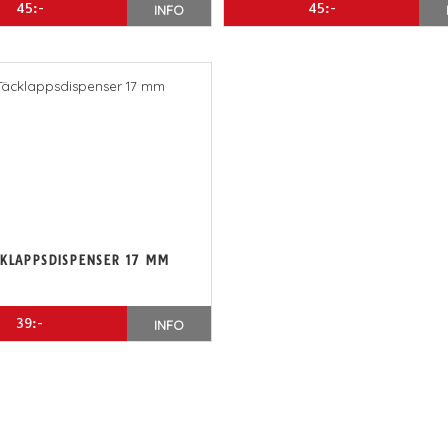
45:-
45:-
INFO
KLAPPSDISPENSER 17 MM
39:-
INFO