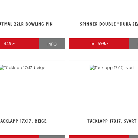
UTMÅL 22LR BOWLING PIN
SPINNER DOUBLE "DURA SE
449:-
599:-
INFO
810:-
ÄCKLAPP 17X17, BEIGE
TÄCKLAPP 17X17, SVART