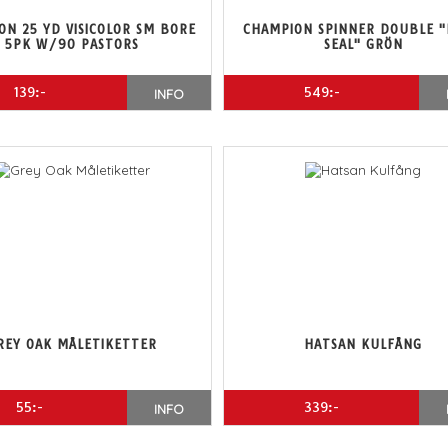
ON 25 YD VISICOLOR SM BORE
CHAMPION SPINNER DOUBLE 
5PK W/90 PASTORS
SEAL" GRÖN
139:-
549:-
INFO
REY OAK MÅLETIKETTER
HATSAN KULFÅNG
55:-
339:-
INFO