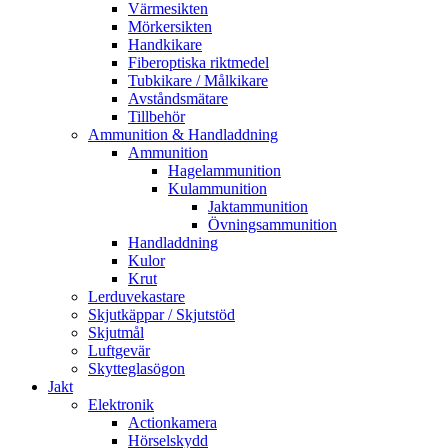
Värmesikten
Mörkersikten
Handkikare
Fiberoptiska riktmedel
Tubkikare / Målkikare
Avståndsmätare
Tillbehör
Ammunition & Handladdning
Ammunition
Hagelammunition
Kulammunition
Jaktammunition
Övningsammunition
Handladdning
Kulor
Krut
Lerduvekastare
Skjutkäppar / Skjutstöd
Skjutmål
Luftgevär
Skytteglasögon
Jakt
Elektronik
Actionkamera
Hörselskydd