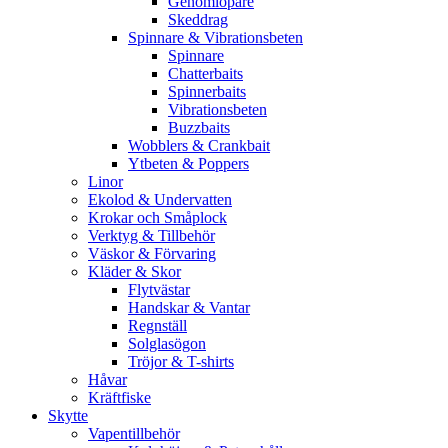
Genomlöpare
Skeddrag
Spinnare & Vibrationsbeten
Spinnare
Chatterbaits
Spinnerbaits
Vibrationsbeten
Buzzbaits
Wobblers & Crankbait
Ytbeten & Poppers
Linor
Ekolod & Undervatten
Krokar och Småplock
Verktyg & Tillbehör
Väskor & Förvaring
Kläder & Skor
Flytvästar
Handskar & Vantar
Regnställ
Solglasögon
Tröjor & T-shirts
Håvar
Kräftfiske
Skytte
Vapentillbehör