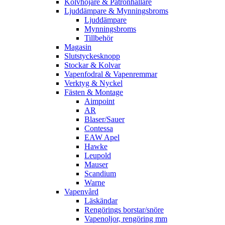
Kolvhöjare & Patronhållare
Ljuddämpare & Mynningsbroms
Ljuddämpare
Mynningsbroms
Tillbehör
Magasin
Slutstyckesknopp
Stockar & Kolvar
Vapenfodral & Vapenremmar
Verktyg & Nyckel
Fästen & Montage
Aimpoint
AR
Blaser/Sauer
Contessa
EAW Apel
Hawke
Leupold
Mauser
Scandium
Warne
Vapenvård
Läskändar
Rengörings borstar/snöre
Vapenoljor, rengöring mm