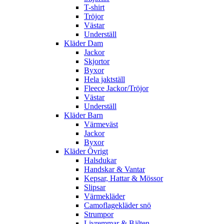
T-shirt
Tröjor
Västar
Underställ
Kläder Dam
Jackor
Skjortor
Byxor
Hela jaktställ
Fleece Jackor/Tröjor
Västar
Underställ
Kläder Barn
Värmeväst
Jackor
Byxor
Kläder Övrigt
Halsdukar
Handskar & Vantar
Kepsar, Hattar & Mössor
Slipsar
Värmekläder
Camoflagekläder snö
Strumpor
Livremmar & Bälten