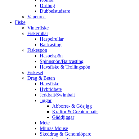
Drilling
Dubbelstudsare
Vapenrea
Fiske
Vinterfiske
Fiskerullar
Haspelrullar
Baitcasting
Fiskespön
Haspelspön
Spinnspön/Baitcasting
Havsfiske & Trollingspön
Fiskeset
Drag & Beten
Havsfiske
Hybridbete
Jerkbait/Swimbait
Jiggar
Abborre- & Gösjigg
Kräftor & Creaturebaits
Gäddjiggar
Mete
Miuras Mouse
Skeddrag & Genomlöpare