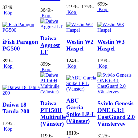
699:-
2199:-
1759:-
3749:-
Köp
3649:-
Köp
Köp
Köp
Daiwa
iFish Paragon
Westin W2
Westin W3
Aggrest
PG500
Haspel
Haspel
LT
399:-
1249:-
1799:-
899:-
Köp
Köp
Köp
Köp
ABU
Daiwa
Svivlo Genesis
Daiwa 18
Garcia
PT150H
ONE 6.3:1
Tatula 200
Spike LP-L
Multirulle
CastGuard 2.0
(Vänster)
(Vänster)
Vänstervev
1795:-
Köp
1619:-
1199:-
3125:-