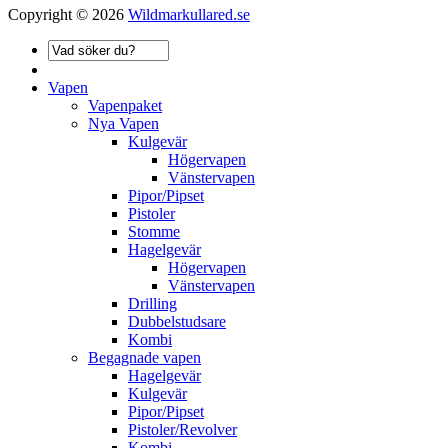
Copyright © 2026
Wildmarkullared.se
Vapen
Vapenpaket
Nya Vapen
Kulgevär
Högervapen
Vänstervapen
Pipor/Pipset
Pistoler
Stomme
Hagelgevär
Högervapen
Vänstervapen
Drilling
Dubbelstudsare
Kombi
Begagnade vapen
Hagelgevär
Kulgevär
Pipor/Pipset
Pistoler/Revolver
Kombi