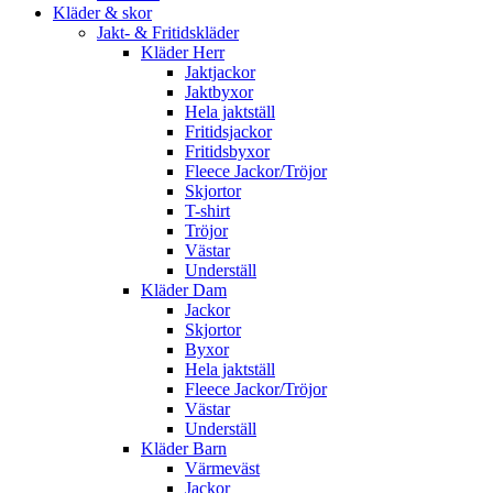
Kläder & skor
Jakt- & Fritidskläder
Kläder Herr
Jaktjackor
Jaktbyxor
Hela jaktställ
Fritidsjackor
Fritidsbyxor
Fleece Jackor/Tröjor
Skjortor
T-shirt
Tröjor
Västar
Underställ
Kläder Dam
Jackor
Skjortor
Byxor
Hela jaktställ
Fleece Jackor/Tröjor
Västar
Underställ
Kläder Barn
Värmeväst
Jackor