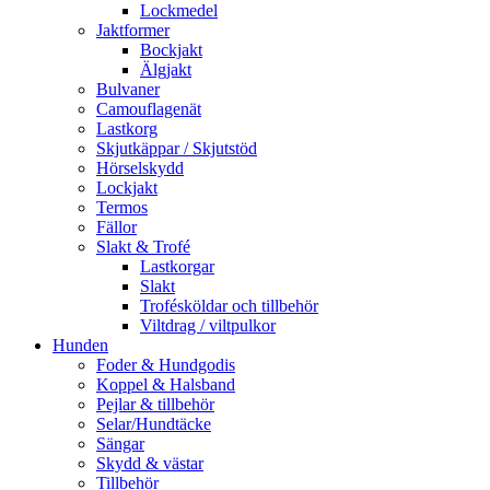
Lockmedel
Jaktformer
Bockjakt
Älgjakt
Bulvaner
Camouflagenät
Lastkorg
Skjutkäppar / Skjutstöd
Hörselskydd
Lockjakt
Termos
Fällor
Slakt & Trofé
Lastkorgar
Slakt
Trofésköldar och tillbehör
Viltdrag / viltpulkor
Hunden
Foder & Hundgodis
Koppel & Halsband
Pejlar & tillbehör
Selar/Hundtäcke
Sängar
Skydd & västar
Tillbehör