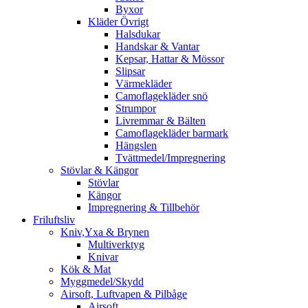
Byxor
Kläder Övrigt
Halsdukar
Handskar & Vantar
Kepsar, Hattar & Mössor
Slipsar
Värmekläder
Camoflagekläder snö
Strumpor
Livremmar & Bälten
Camoflagekläder barmark
Hängslen
Tvättmedel/Impregnering
Stövlar & Kängor
Stövlar
Kängor
Impregnering & Tillbehör
Friluftsliv
Kniv,Yxa & Brynen
Multiverktyg
Knivar
Kök & Mat
Myggmedel/Skydd
Airsoft, Luftvapen & Pilbåge
Airsoft