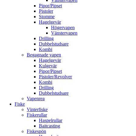
Vänstervapen
Pipor/Pipset
Pistoler
Stomme
Hagelgevär
Högervapen
Vänstervapen
Drilling
Dubbelstudsare
Kombi
Begagnade vapen
Hagelgevär
Kulgevär
Pipor/Pipset
Pistoler/Revolver
Kombi
Drilling
Dubbelstudsare
Vapenrea
Fiske
Vinterfiske
Fiskerullar
Haspelrullar
Baitcasting
Fiskespön