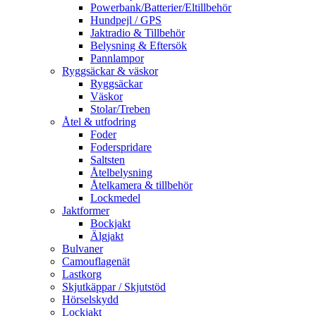
Powerbank/Batterier/Eltillbehör
Hundpejl / GPS
Jaktradio & Tillbehör
Belysning & Eftersök
Pannlampor
Ryggsäckar & väskor
Ryggsäckar
Väskor
Stolar/Treben
Åtel & utfodring
Foder
Foderspridare
Saltsten
Åtelbelysning
Åtelkamera & tillbehör
Lockmedel
Jaktformer
Bockjakt
Älgjakt
Bulvaner
Camouflagenät
Lastkorg
Skjutkäppar / Skjutstöd
Hörselskydd
Lockjakt