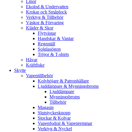
Linor
Ekolod & Undervatten
Krokar och Småplock
Verktyg & Tillbehör
Väskor & Förvaring
Kläder & Skor
Flytvästar
Handskar & Vantar
Regnställ
Solglasögon
Tröjor & T-shirts
Håvar
Kräftfiske
Skytte
Vapentillbehör
Kolvhöjare & Patronhållare
Ljuddämpare & Mynningsbroms
Ljuddämpare
Mynningsbroms
Tillbehör
Magasin
Slutstyckesknopp
Stockar & Kolvar
Vapenfodral & Vapenremmar
Verktyg & Nyckel