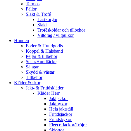
Termos
Fällor
Slakt & Trofé
Lastkorgar
Slakt
Trofésköldar och tillbehör
Viltdrag / viltpulkor
Hunden
Foder & Hundgodis
Koppel & Halsband
Pejlar & tillbehör
Selar/Hundtäcke
Sängar
Skydd & västar
Tillbehör
Kläder & skor
Jakt- & Fritidskläder
Kläder Herr
Jaktjackor
Jaktbyxor
Hela jaktställ
Fritidsjackor
Fritidsbyxor
Fleece Jackor/Tröjor
Skjortor