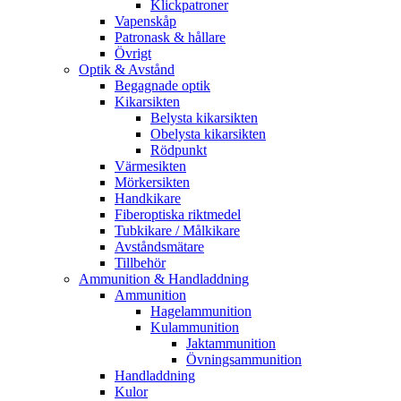
Klickpatroner
Vapenskåp
Patronask & hållare
Övrigt
Optik & Avstånd
Begagnade optik
Kikarsikten
Belysta kikarsikten
Obelysta kikarsikten
Rödpunkt
Värmesikten
Mörkersikten
Handkikare
Fiberoptiska riktmedel
Tubkikare / Målkikare
Avståndsmätare
Tillbehör
Ammunition & Handladdning
Ammunition
Hagelammunition
Kulammunition
Jaktammunition
Övningsammunition
Handladdning
Kulor