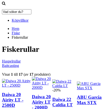
Köpvillkor
Hem
Fiske
Fiskerullar
Fiskerullar
Haspelrullar
Baitcasting
Visar
1
till
17
(av
17
produkter)
-20%
Daiwa 20
Daiwa 20
ABU Garcia
Daiwa 22
Airity LT -
Airity LT
Max STX
Caldia LT
2500D
- 2000D