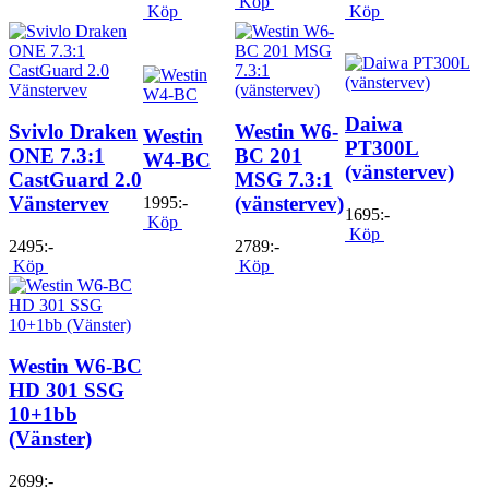
Köp
Köp
Köp
Daiwa
Svivlo Draken
Westin W6-
Westin
PT300L
ONE 7.3:1
BC 201
W4-BC
(vänstervev)
CastGuard 2.0
MSG 7.3:1
Vänstervev
(vänstervev)
1995:-
1695:-
Köp
Köp
2495:-
2789:-
Köp
Köp
Westin W6-BC
HD 301 SSG
10+1bb
(Vänster)
2699:-