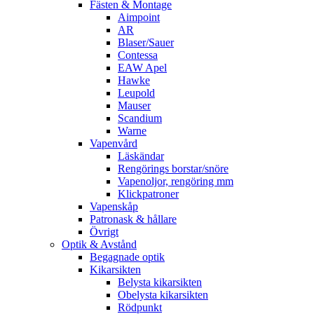
Fästen & Montage
Aimpoint
AR
Blaser/Sauer
Contessa
EAW Apel
Hawke
Leupold
Mauser
Scandium
Warne
Vapenvård
Läskändar
Rengörings borstar/snöre
Vapenoljor, rengöring mm
Klickpatroner
Vapenskåp
Patronask & hållare
Övrigt
Optik & Avstånd
Begagnade optik
Kikarsikten
Belysta kikarsikten
Obelysta kikarsikten
Rödpunkt