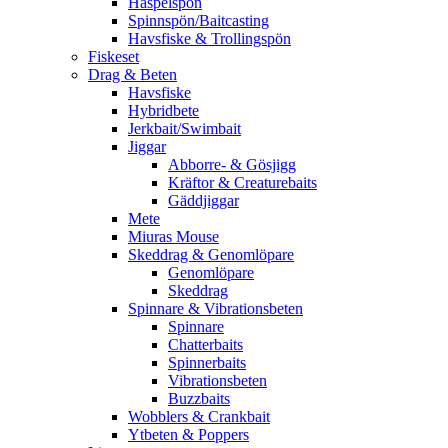
Haspelspön
Spinnspön/Baitcasting
Havsfiske & Trollingspön
Fiskeset
Drag & Beten
Havsfiske
Hybridbete
Jerkbait/Swimbait
Jiggar
Abborre- & Gösjigg
Kräftor & Creaturebaits
Gäddjiggar
Mete
Miuras Mouse
Skeddrag & Genomlöpare
Genomlöpare
Skeddrag
Spinnare & Vibrationsbeten
Spinnare
Chatterbaits
Spinnerbaits
Vibrationsbeten
Buzzbaits
Wobblers & Crankbait
Ytbeten & Poppers