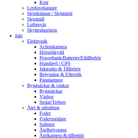
Krut
Lerduvekastare
Skjutkäppar / Skjutstöd
Skjutmål
Luftgevär
Skytteglasögon
Jakt
Elektronik
Actionkamera
Hörselskydd
Powerbank/Batterier/Eltillbehör
Hundpejl / GPS
Jaktradio & Tillbehör
Belysning & Eftersök
Pannlampor
Ryggsäckar & väskor
Ryggsäckar
Väskor
Stolar/Treben
Åtel & utfodring
Foder
Foderspridare
Saltsten
Åtelbelysning
Åtelkamera & tillbehör