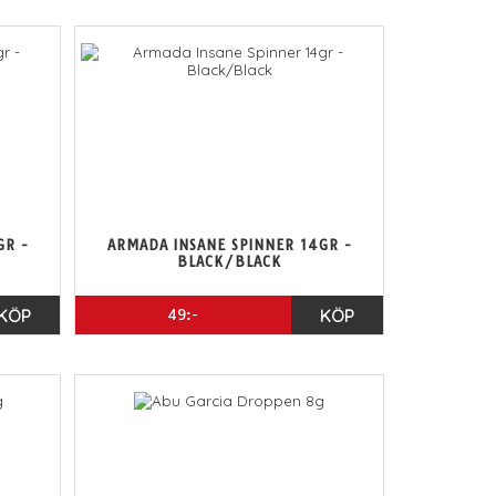
GR -
ARMADA INSANE SPINNER 14GR -
BLACK/BLACK
KÖP
49:-
KÖP