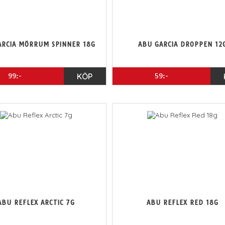
ARCIA MÖRRUM SPINNER 18G
ABU GARCIA DROPPEN 12
99:-
KÖP
59:-
ABU REFLEX ARCTIC 7G
ABU REFLEX RED 18G