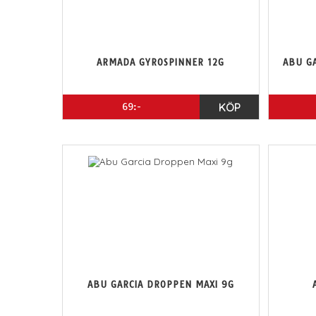
ARMADA GYROSPINNER 12G
ABU G
69:-
KÖP
ABU GARCIA DROPPEN MAXI 9G