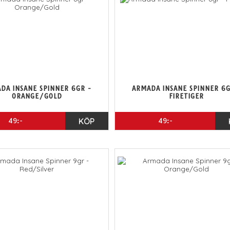
DA INSANE SPINNER 6GR -
ARMADA INSANE SPINNER 6G
ORANGE/GOLD
FIRETIGER
49:-
KÖP
49:-