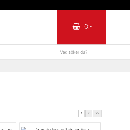
0:-
1
2
>>