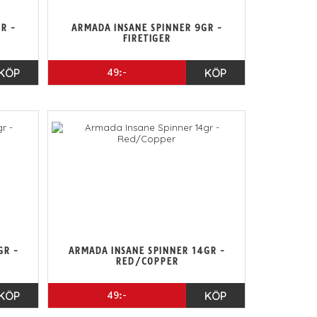
R -
ARMADA INSANE SPINNER 9GR -
FIRETIGER
KÖP
49:-
KÖP
GR -
ARMADA INSANE SPINNER 14GR -
RED/COPPER
KÖP
49:-
KÖP