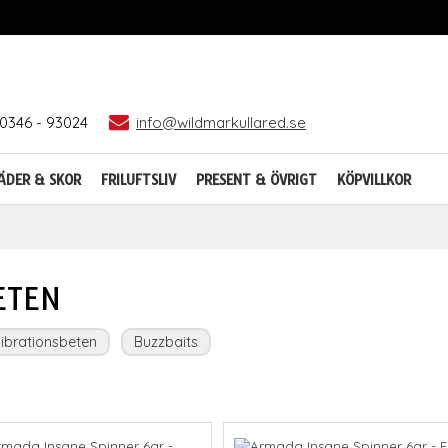
0346 - 93024
info@wildmarkullared.se
ÄDER & SKOR
FRILUFTSLIV
PRESENT & ÖVRIGT
KÖPVILLKOR
ETEN
ibrationsbeten
Buzzbaits