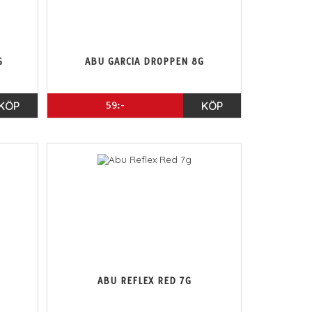
G
ABU GARCIA DROPPEN 8G
KÖP
59:-
KÖP
ABU REFLEX RED 7G