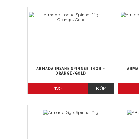
ARMADA INSANE SPINNER 14GR -
ARMA
ORANGE/GOLD
49:-
KÖP