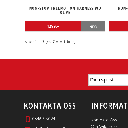
NON-STOP FREEMOTION HARNESS WD
NON-
OLIVE
1299:-
INFO
Visar
1
till
7
(av
7
produkter)
KONTAKTA OSS
INFORMAT
0346-93024
Kontakta Oss
Om Wildmark