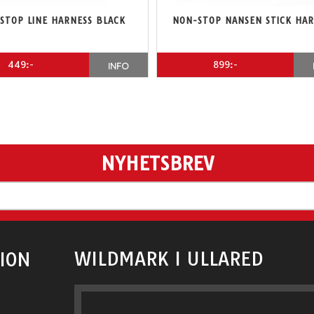
STOP LINE HARNESS BLACK
NON-STOP NANSEN STICK HA
449:-
899:-
INFO
NYHETSBREV
WILDMARK I ULLARED
ION