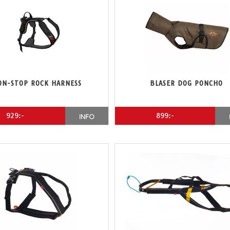
ON-STOP ROCK HARNESS
BLASER DOG PONCHO
929:-
899:-
INFO