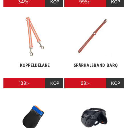
349:-
KÖP
995:-
KÖP
KOPPELDELARE
SPÅRHALSBAND BARQ
139:-
KÖP
69:-
KÖP