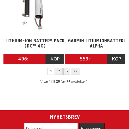
LITHIUM-ION BATTERY PACK
GARMIN LITIUMJONBATTERI
(DC™ 40)
ALPHA
496:-
KÖP
559:-
KÖP
1
2
3
>>
Visar
1
till
28
(av
79
produkter)
NYHETSBREV