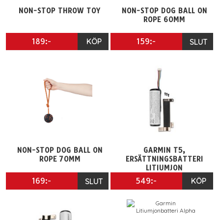
NON-STOP THROW TOY
NON-STOP DOG BALL ON
ROPE 60MM
189:-
KÖP
159:-
SLUT
NON-STOP DOG BALL ON
GARMIN T5,
ROPE 70MM
ERSÄTTNINGSBATTERI
LITIUMJON
169:-
549:-
KÖP
SLUT