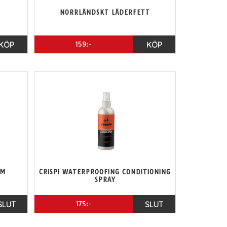
NORRLÄNDSKT LÄDERFETT
KÖP
159:-
KÖP
AM
CRISPI WATERPROOFING CONDITIONING
SPRAY
SLUT
175:-
SLUT