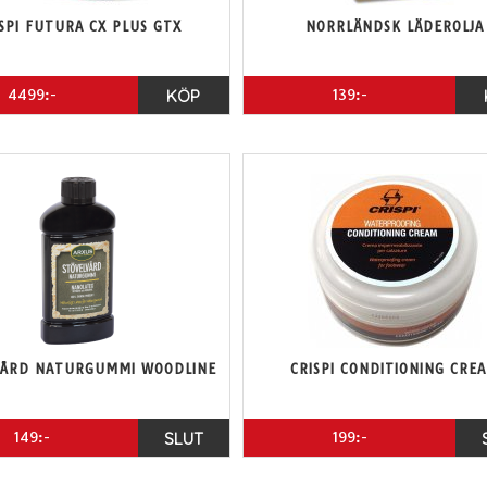
SPI FUTURA CX PLUS GTX
NORRLÄNDSK LÄDEROLJA
4499:-
KÖP
139:-
VÅRD NATURGUMMI WOODLINE
CRISPI CONDITIONING CRE
149:-
SLUT
199:-