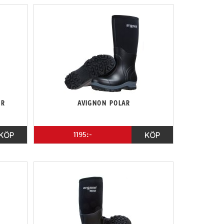
UR
AVIGNON POLAR
KÖP
1195:-
KÖP