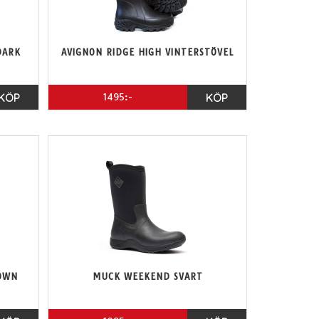
DARK
AVIGNON RIDGE HIGH VINTERSTÖVEL
KÖP
1495:-
KÖP
OWN
MUCK WEEKEND SVART