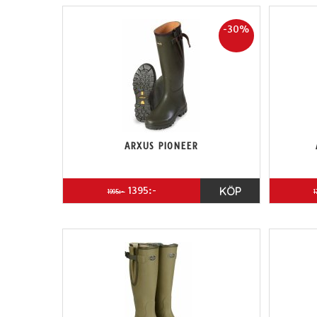
-30%
ARXUS PIONEER
1395:-
KÖP
1995:-
1