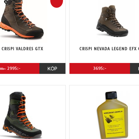
CRISPI VALDRES GTX
CRISPI NEVADA LEGEND EFX 
2995:-
KÖP
3695:-
199:-