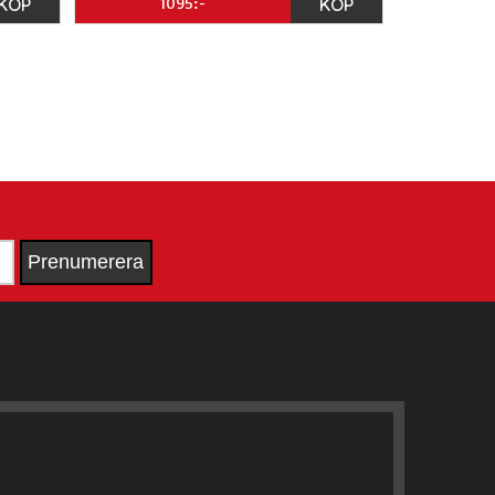
KÖP
1095:-
KÖP