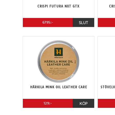
CRISPI FUTURA NXT GTX
CRI
6795:-
SLUT
HÄRKILA MINK OIL LEATHER CARE
STÖVEL
129:-
KÖP