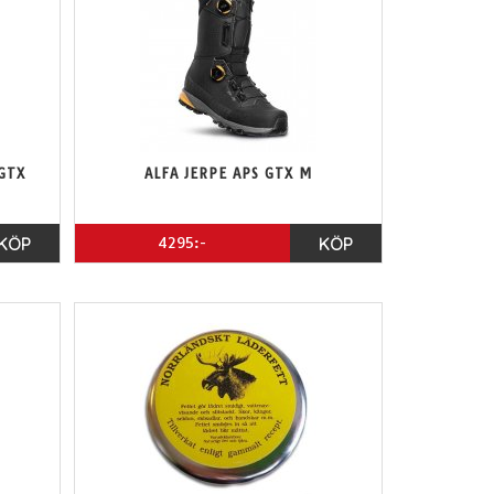
GTX
ALFA JERPE APS GTX M
KÖP
4295:-
KÖP