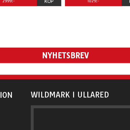
2999:-
KÖP
1029:-
NYHETSBREV
WILDMARK I ULLARED
ION