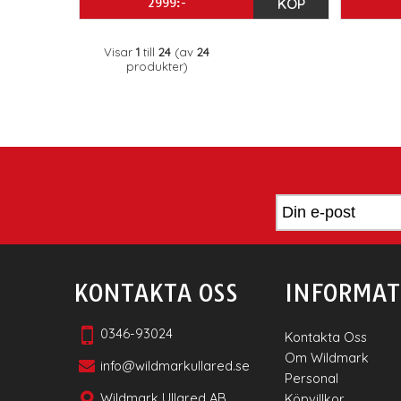
2999:-
KÖP
Visar
1
till
24
(av
24
produkter)
KONTAKTA OSS
INFORMAT
0346-93024
Kontakta Oss
Om Wildmark
info@wildmarkullared.se
Personal
Wildmark Ullared AB
Köpvillkor