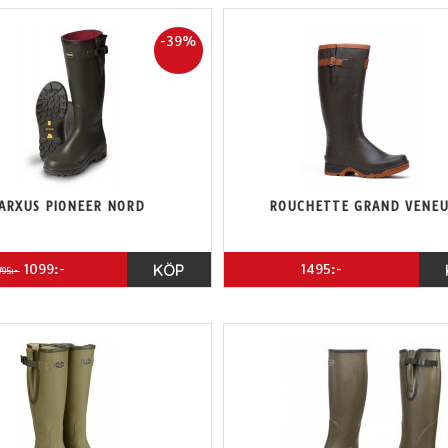
-39%
ARXUS PIONEER NORD
ROUCHETTE GRAND VENE
1099:-
KÖP
1495:-
795:-