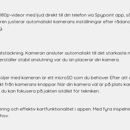
80p-videor med ljud direkt till din telefon via Spypoint app, 
saren justerar automatiskt kamerans inställningar efter rådand
g.
ätstäckning. Kameran ansluter automatiskt till det starkaste 
ställer stabil anslutning var du än placerar din kamera.
te följer med kameran är ett microSD som du behöver. Efter att
kt från kamerans knappar. När din kamera väl är på plats kan
u kan fokusera på jakten istället för tekniken.
ering och effektiv kartfunktionalitet i appen. Med fyra inspel
ehov.