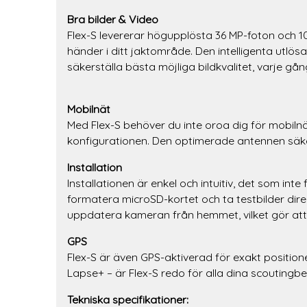
Bra bilder & Video
Flex-S levererar högupplösta 36 MP-foton och 10
händer i ditt jaktområde. Den intelligenta utlö
säkerställa bästa möjliga bildkvalitet, varje gån
Mobilnät
Med Flex-S behöver du inte oroa dig för mobiln
konfigurationen. Den optimerade antennen säker
Installation
Installationen är enkel och intuitiv, det som in
formatera microSD-kortet och ta testbilder dire
uppdatera kameran från hemmet, vilket gör att d
GPS
Flex-S är även GPS-aktiverad för exakt position
Lapse+ – är Flex-S redo för alla dina scoutingb
Tekniska specifikationer: