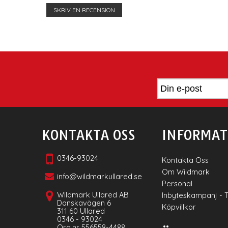
SKRIV EN RECENSION
KONTAKTA OSS
INFORMAT
0346-93024
Kontakta Oss
Om Wildmark
info@wildmarkullared.se
Personal
Wildmark Ullared AB
Inbyteskampanj - 
Danskavägen 6
Köpvillkor
311 60 Ullared
0346 - 93024
Org.nr 556558-4488