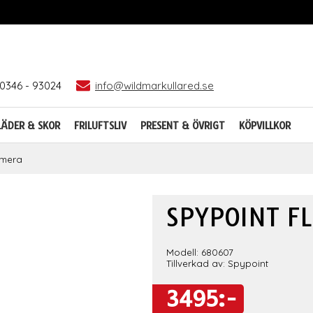
0346 - 93024
info@wildmarkullared.se
LÄDER & SKOR
FRILUFTSLIV
PRESENT & ÖVRIGT
KÖPVILLKOR
amera
SPYPOINT F
Modell: 680607
Tillverkad av: Spypoint
3495:-