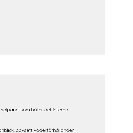
olpanel som håller det interna
nblick, oavsett väderförhållanden.