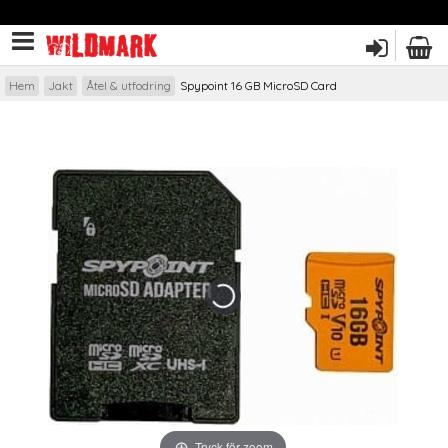
Hem
Jakt
Åtel & utfodring
Spypoint 16 GB MicroSD Card
Tryck för zoom