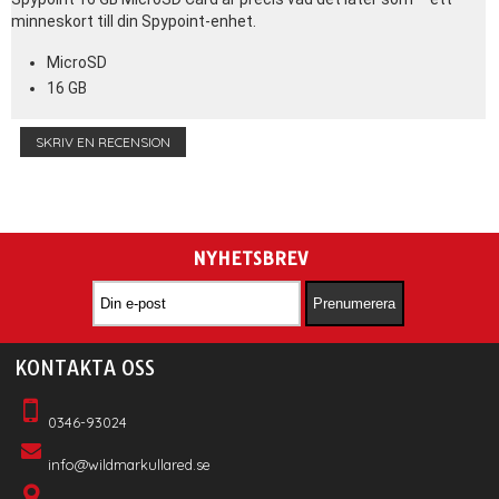
minneskort till din Spypoint-enhet.
MicroSD
16 GB
SKRIV EN RECENSION
NYHETSBREV
KONTAKTA OSS
0346-93024
info@wildmarkullared.se