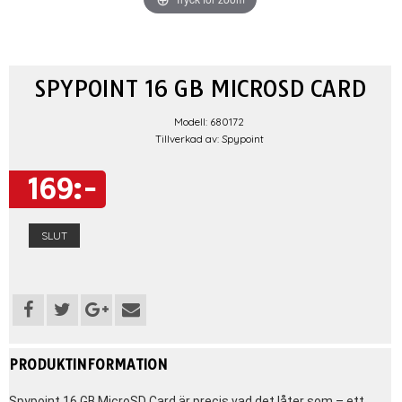
SPYPOINT 16 GB MICROSD CARD
Modell: 680172
Tillverkad av: Spypoint
169:-
SLUT
PRODUKTINFORMATION
Spypoint 16 GB MicroSD Card är precis vad det låter som – ett