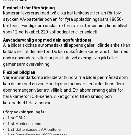
Flexibel strömförsörjning
Kameran levereras med två olika batterikassetter: en för tolv
stycken AA-batterier och en för fyra uppladdningsbara 18650-
batterier. För dig som önskar extern strömförsörjning finns tillval
som 12-voltskabel, 220-voltsadapter eller solcell.
Användarvänlig app med delningsfunktioner
Alla bilder skickas automatiskt till appens galleri, där de enkelt kan
laddas ner till din telefon. Du kan också dela kamerans bilder med
andra användare, vilket är praktiskt vid exempelvis jakt eller
gemensam övervakning.
Flexibel bildplan
Varje användarkonto inkluderar hundra fria bilder per månad som
kan delas med en vän. För dig som behöver fler bilder finns flera
abonnemangsnivåer att välja bland. Ett abonnemang gäller för
flera kameror i OBI-serien, vilket gör det till en smidig och
kostnadseffektiv lösning.
I förpackningen ingår:
1 st OBI-2
1 st Monteringsrem
1 st Batterikassett AA-batterier