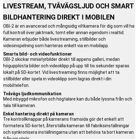
LIVESTREAM, TVÅVÄGSLJUD OCH SMART
BILDHANTERING DIREKT I MOBILEN
OBI-2 är en avancerad och mångsidig viltkamera för dig som vill ha
full kontroll över jaktmark, tomt eller annan egendom i realtid.
Kameran erbjuder både livestreaming, stillbilder och
videoinspelning som hanteras enkelt via en mobilapp.
Smarta bild- och videofunktioner
OBI-2 skickar miniatyrbilder direkt till appens galleri, medan
högupplösta bilder och videoklipp på upp till tio sekunder sparas
lokalt på SD-kortet. Vid livestreaming finns möjlighet att ta
stillbilder eller spela in videoklipp som lagras direkt i din
mobiltelefon.
Tvåvägs ljudkommunikation
Med inbyggd mikrofon och högtalare kan du både lyssna från och
tala till kameran.
Enkel hantering direkt på kameran
Tre kontrollknappar på kamerans framsida gör det enkelt att
formatera SD-kortet, återställa kameran till fabriksinställningar
och synkronisera inställningarna utan att behöva ta bort kameran
från sin plats.