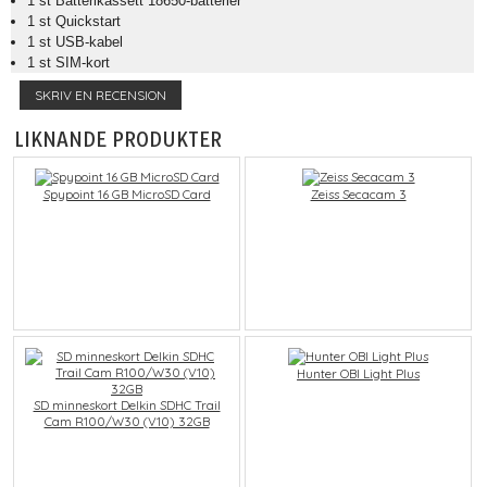
1 st Batterikassett 18650-batterier
1 st Quickstart
1 st USB-kabel
1 st SIM-kort
SKRIV EN RECENSION
LIKNANDE PRODUKTER
Spypoint 16 GB MicroSD Card
Zeiss Secacam 3
Hunter OBI Light Plus
SD minneskort Delkin SDHC Trail
Cam R100/W30 (V10) 32GB