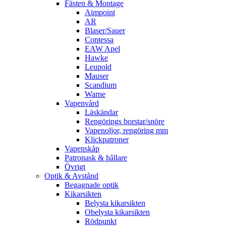
Fästen & Montage
Aimpoint
AR
Blaser/Sauer
Contessa
EAW Apel
Hawke
Leupold
Mauser
Scandium
Warne
Vapenvård
Läskändar
Rengörings borstar/snöre
Vapenoljor, rengöring mm
Klickpatroner
Vapenskåp
Patronask & hållare
Övrigt
Optik & Avstånd
Begagnade optik
Kikarsikten
Belysta kikarsikten
Obelysta kikarsikten
Rödpunkt