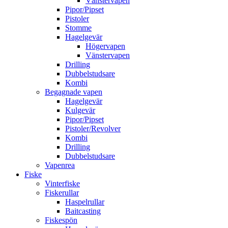
Vänstervapen
Pipor/Pipset
Pistoler
Stomme
Hagelgevär
Högervapen
Vänstervapen
Drilling
Dubbelstudsare
Kombi
Begagnade vapen
Hagelgevär
Kulgevär
Pipor/Pipset
Pistoler/Revolver
Kombi
Drilling
Dubbelstudsare
Vapenrea
Fiske
Vinterfiske
Fiskerullar
Haspelrullar
Baitcasting
Fiskespön