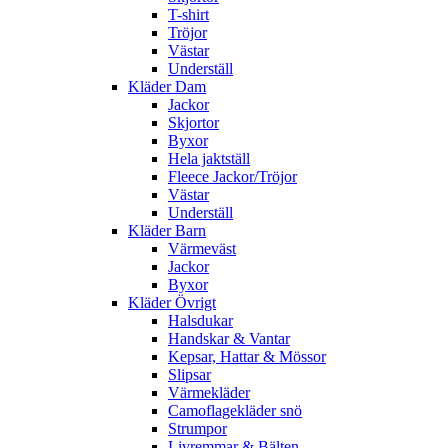
T-shirt
Tröjor
Västar
Underställ
Kläder Dam
Jackor
Skjortor
Byxor
Hela jaktställ
Fleece Jackor/Tröjor
Västar
Underställ
Kläder Barn
Värmeväst
Jackor
Byxor
Kläder Övrigt
Halsdukar
Handskar & Vantar
Kepsar, Hattar & Mössor
Slipsar
Värmekläder
Camoflagekläder snö
Strumpor
Livremmar & Bälten