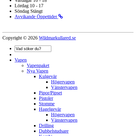
Vardagar 10 - 18
Lördag 10 - 17
Söndag Stängt
Avvikande Öppettider
Copyright © 2026
Wildmarkullared.se
Vapen
Vapenpaket
Nya Vapen
Kulgevär
Högervapen
Vänstervapen
Pipor/Pipset
Pistoler
Stomme
Hagelgevär
Högervapen
Vänstervapen
Drilling
Dubbelstudsare