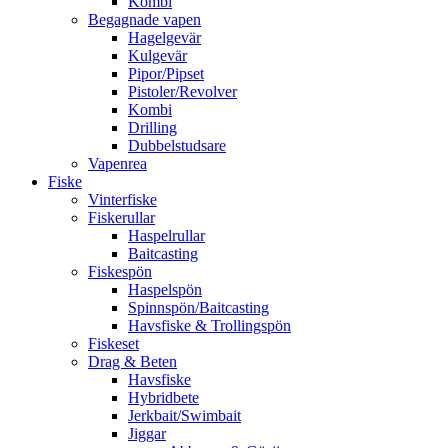
Kombi
Begagnade vapen
Hagelgevär
Kulgevär
Pipor/Pipset
Pistoler/Revolver
Kombi
Drilling
Dubbelstudsare
Vapenrea
Fiske
Vinterfiske
Fiskerullar
Haspelrullar
Baitcasting
Fiskespön
Haspelspön
Spinnspön/Baitcasting
Havsfiske & Trollingspön
Fiskeset
Drag & Beten
Havsfiske
Hybridbete
Jerkbait/Swimbait
Jiggar