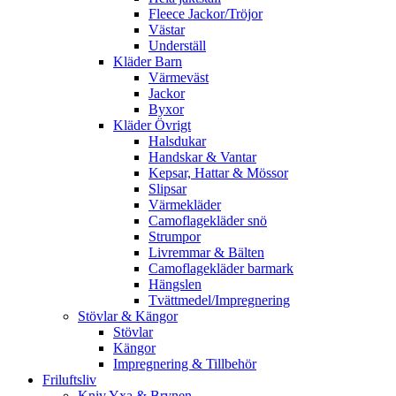
Fleece Jackor/Tröjor
Västar
Underställ
Kläder Barn
Värmeväst
Jackor
Byxor
Kläder Övrigt
Halsdukar
Handskar & Vantar
Kepsar, Hattar & Mössor
Slipsar
Värmekläder
Camoflagekläder snö
Strumpor
Livremmar & Bälten
Camoflagekläder barmark
Hängslen
Tvättmedel/Impregnering
Stövlar & Kängor
Stövlar
Kängor
Impregnering & Tillbehör
Friluftsliv
Kniv,Yxa & Brynen