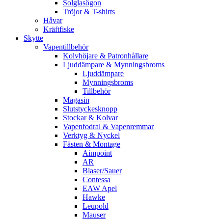
Solglasögon
Tröjor & T-shirts
Håvar
Kräftfiske
Skytte
Vapentillbehör
Kolvhöjare & Patronhållare
Ljuddämpare & Mynningsbroms
Ljuddämpare
Mynningsbroms
Tillbehör
Magasin
Slutstyckesknopp
Stockar & Kolvar
Vapenfodral & Vapenremmar
Verktyg & Nyckel
Fästen & Montage
Aimpoint
AR
Blaser/Sauer
Contessa
EAW Apel
Hawke
Leupold
Mauser