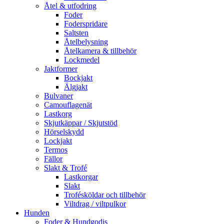
Åtel & utfodring
Foder
Foderspridare
Saltsten
Åtelbelysning
Åtelkamera & tillbehör
Lockmedel
Jaktformer
Bockjakt
Älgjakt
Bulvaner
Camouflagenät
Lastkorg
Skjutkäppar / Skjutstöd
Hörselskydd
Lockjakt
Termos
Fällor
Slakt & Trofé
Lastkorgar
Slakt
Trofésköldar och tillbehör
Viltdrag / viltpulkor
Hunden
Foder & Hundgodis