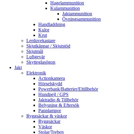
Hagelammunition
Kulammunition
Jaktammunition
Övningsammunition
Handladdning
Kulor
Krut
Lerduvekastare
Skjutkäppar / Skjutstöd
Skjutmål
Luftgevär
Skytteglasögon
Jakt
Elektronik
Actionkamera
Hörselskydd
Powerbank/Batterier/Eltillbehör
Hundpejl / GPS
Jaktradio & Tillbehör
Belysning & Eftersök
Pannlampor
Ryggsäckar & väskor
Ryggsäckar
Väskor
Stolar/Treben