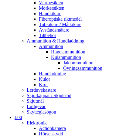
Värmesikten
Mörkersikten
Handkikare
Fiberoptiska riktmedel
Tubkikare / Målkikare
Avståndsmätare
Tillbehör
Ammunition & Handladdning
Ammunition
Hagelammunition
Kulammunition
Jaktammunition
Övningsammunition
Handladdning
Kulor
Krut
Lerduvekastare
Skjutkäppar / Skjutstöd
Skjutmål
Luftgevär
Skytteglasögon
Jakt
Elektronik
Actionkamera
Hörselskydd