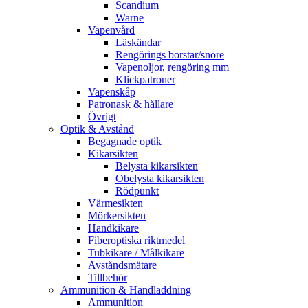
Scandium
Warne
Vapenvård
Läskändar
Rengörings borstar/snöre
Vapenoljor, rengöring mm
Klickpatroner
Vapenskåp
Patronask & hållare
Övrigt
Optik & Avstånd
Begagnade optik
Kikarsikten
Belysta kikarsikten
Obelysta kikarsikten
Rödpunkt
Värmesikten
Mörkersikten
Handkikare
Fiberoptiska riktmedel
Tubkikare / Målkikare
Avståndsmätare
Tillbehör
Ammunition & Handladdning
Ammunition