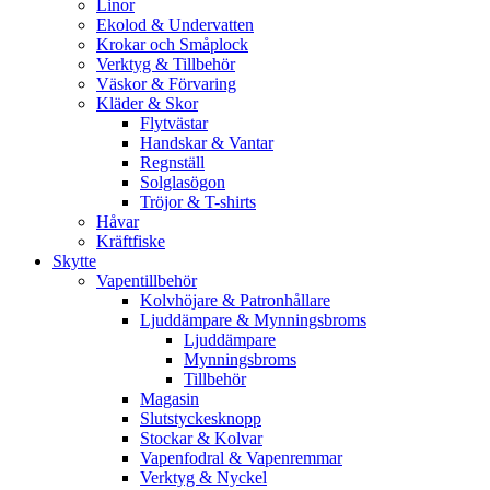
Linor
Ekolod & Undervatten
Krokar och Småplock
Verktyg & Tillbehör
Väskor & Förvaring
Kläder & Skor
Flytvästar
Handskar & Vantar
Regnställ
Solglasögon
Tröjor & T-shirts
Håvar
Kräftfiske
Skytte
Vapentillbehör
Kolvhöjare & Patronhållare
Ljuddämpare & Mynningsbroms
Ljuddämpare
Mynningsbroms
Tillbehör
Magasin
Slutstyckesknopp
Stockar & Kolvar
Vapenfodral & Vapenremmar
Verktyg & Nyckel