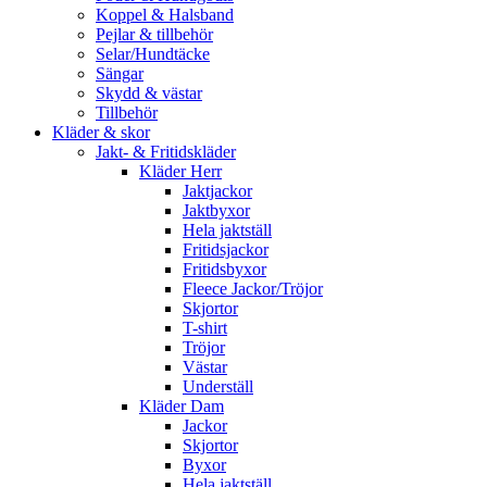
Koppel & Halsband
Pejlar & tillbehör
Selar/Hundtäcke
Sängar
Skydd & västar
Tillbehör
Kläder & skor
Jakt- & Fritidskläder
Kläder Herr
Jaktjackor
Jaktbyxor
Hela jaktställ
Fritidsjackor
Fritidsbyxor
Fleece Jackor/Tröjor
Skjortor
T-shirt
Tröjor
Västar
Underställ
Kläder Dam
Jackor
Skjortor
Byxor
Hela jaktställ