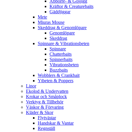
Abborre- & Gösjigg
Kräftor & Creaturebaits
Gäddjiggar
Mete
Miuras Mouse
Skeddrag & Genomlöpare
Genomlöpare
Skeddrag
Spinnare & Vibrationsbeten
Spinnare
Chatterbaits
Spinnerbaits
Vibrationsbeten
Buzzbaits
Wobblers & Crankbait
Ytbeten & Poppers
Linor
Ekolod & Undervatten
Krokar och Småplock
Verktyg & Tillbehör
Väskor & Förvaring
Kläder & Skor
Flytvästar
Handskar & Vantar
Regnställ