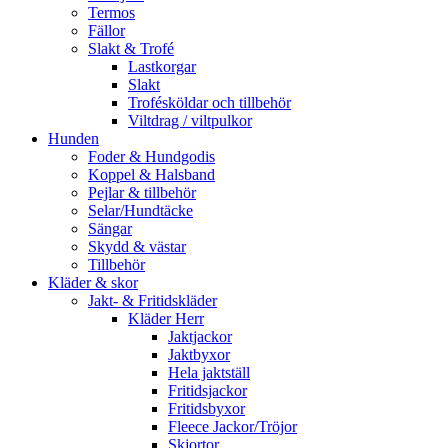
Termos
Fällor
Slakt & Trofé
Lastkorgar
Slakt
Trofésköldar och tillbehör
Viltdrag / viltpulkor
Hunden
Foder & Hundgodis
Koppel & Halsband
Pejlar & tillbehör
Selar/Hundtäcke
Sängar
Skydd & västar
Tillbehör
Kläder & skor
Jakt- & Fritidskläder
Kläder Herr
Jaktjackor
Jaktbyxor
Hela jaktställ
Fritidsjackor
Fritidsbyxor
Fleece Jackor/Tröjor
Skjortor