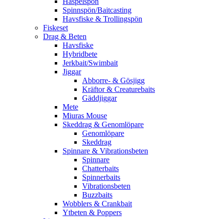
Haspelspön
Spinnspön/Baitcasting
Havsfiske & Trollingspön
Fiskeset
Drag & Beten
Havsfiske
Hybridbete
Jerkbait/Swimbait
Jiggar
Abborre- & Gösjigg
Kräftor & Creaturebaits
Gäddjiggar
Mete
Miuras Mouse
Skeddrag & Genomlöpare
Genomlöpare
Skeddrag
Spinnare & Vibrationsbeten
Spinnare
Chatterbaits
Spinnerbaits
Vibrationsbeten
Buzzbaits
Wobblers & Crankbait
Ytbeten & Poppers