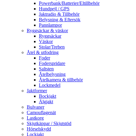
Powerbank/Batterier/Eltillbehör
Hundpejl / GPS
Jaktradio & Tillbehör
Belysning & Eftersök
Pannlampor
Ryggsäckar & väskor
Ryggsäckar
Väskor
Stolar/Treben
Åtel & utfodring
Foder
Foderspridare
Saltsten
Åtelbelysning
Åtelkamera & tillbehör
Lockmedel
Jaktformer
Bockjakt
Älgjakt
Bulvaner
Camouflagenät
Lastkorg
Skjutkäppar / Skjutstöd
Hörselskydd
Lockjakt