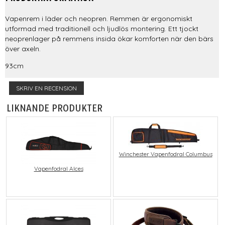
Vapenrem i läder och neopren. Remmen är ergonomiskt
utformad med traditionell och ljudlös montering. Ett tjockt
neoprenlager på remmens insida ökar komforten när den bärs
över axeln.
93cm
SKRIV EN RECENSION
LIKNANDE PRODUKTER
Winchester Vapenfodral Columbus
Vapenfodral Alces