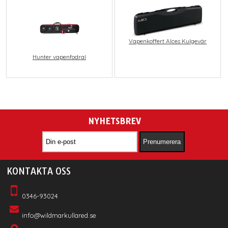
Vapenkoffert Alces Kulgevär
Hunter vapenfodral
NYHETSBREV
KONTAKTA OSS
0346-93024
info@wildmarkullared.se