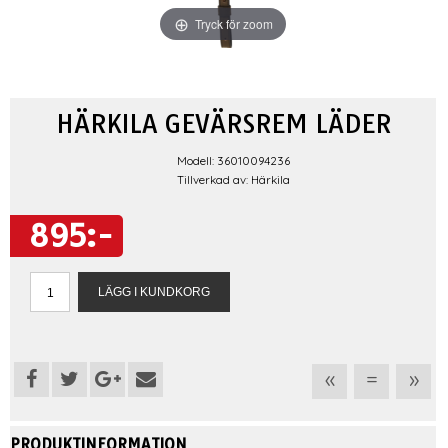
Tryck för zoom
HÄRKILA GEVÄRSREM LÄDER
Modell: 36010094236
Tillverkad av: Härkila
895:-
«
=
»
PRODUKTINFORMATION