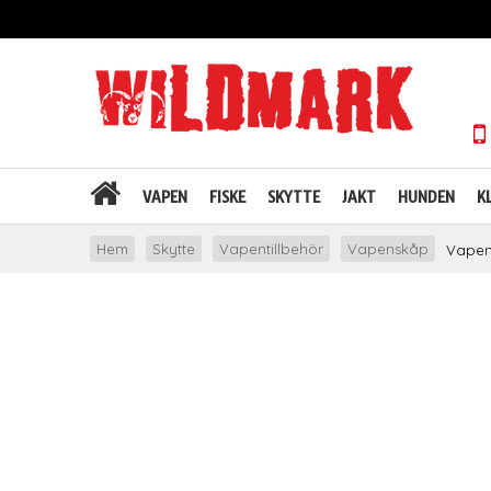
VAPEN
FISKE
SKYTTE
JAKT
HUNDEN
K
Hem
Skytte
Vapentillbehör
Vapenskåp
Vapen