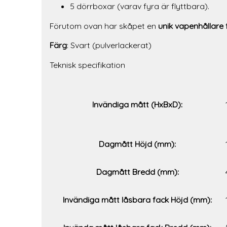
5 dörrboxar (varav fyra är flyttbara).
Förutom ovan har skåpet en
unik vapenhållare
Färg
: Svart (pulverlackerat)
Teknisk specifikation
Invändiga mått (HxBxD):
Dagmått Höjd (mm):
Dagmått Bredd (mm):
Invändiga mått låsbara fack Höjd (mm):