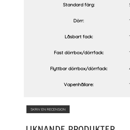
Standard färg:
Dörr:
Låsbart fack:
Fast dörrbox/dörrfack:
Flyttbar dörrbox/dörrfack:
Vapenhållare:
SKRIV EN RECENSION
LIKNANDE PRODUKTER