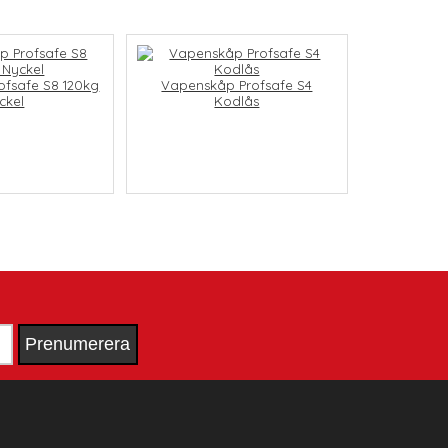
fsafe S8 120kg
Vapenskåp Profsafe S4
ckel
Kodlås