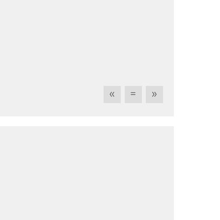
«
=
»