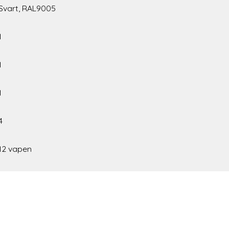
Svart, RAL9005
1
1
1
4
12 vapen