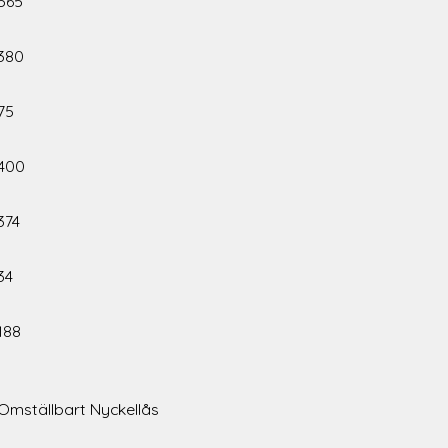
565
380
75
400
374
34
188
Omställbart Nyckellås