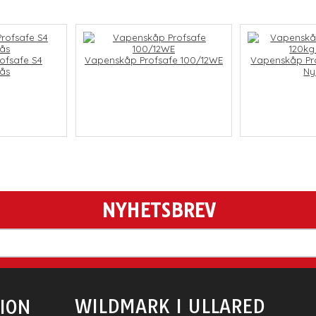
ofsafe S4
Vapenskåp Profsafe 100/12WE
Vapenskåp Pro
lås
Ny
NYHETSBREV
WILDMARK I ULLARED
ION