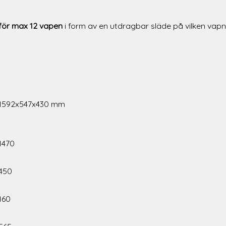
 för max 12 vapen
i form av en utdragbar släde på vilken vapn
1592x547x430 mm
1470
450
160