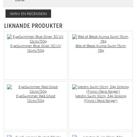
SKRIV EN RECENSION
LIKNANDE PRODUKTER
EyeSwimmer Blue Silver 3D UV
Bite of Bleak Kuma Swim 15cm,
12cm/50g
78g
EyeSwimmer Red Ghost
Westin Swim 10cm, 34g Sinking
12cm/50g
(Finns i flera färger)