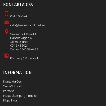
KONTAKTA OSS
0346-93024
info@wildmarkullared.se
Wildmark Ullared AB
Danskavägen 6
311 60 Ullared
0346 - 93024
Org.nr 556558-4488
Följ oss på Facebook
INFORMATION
Kontakta Oss
Om Wildmark
Personal
Inbyteskampanj - Tracker
Köpvillkor