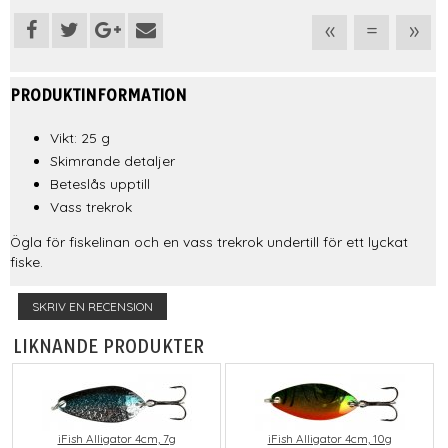
«
=
»
PRODUKTINFORMATION
Vikt: 25 g
Skimrande detaljer
Beteslås upptill
Vass trekrok
Ögla för fiskelinan och en vass trekrok undertill för ett lyckat
fiske.
SKRIV EN RECENSION
LIKNANDE PRODUKTER
iFish Alligator 4cm, 7g
iFish Alligator 4cm, 10g