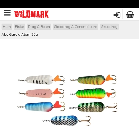
Hem
Fiske
Drag & Beten
Skeddrag & Genomlöpare
Skeddrag
Abu Garcia Atom 25g