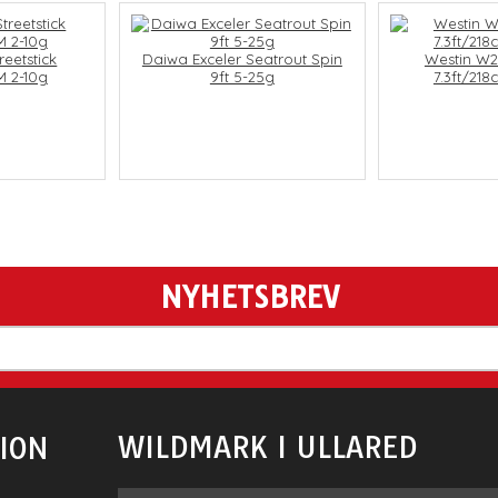
reetstick
Daiwa Exceler Seatrout Spin
Westin W2
M 2-10g
9ft 5-25g
7.3ft/21
NYHETSBREV
WILDMARK I ULLARED
ION