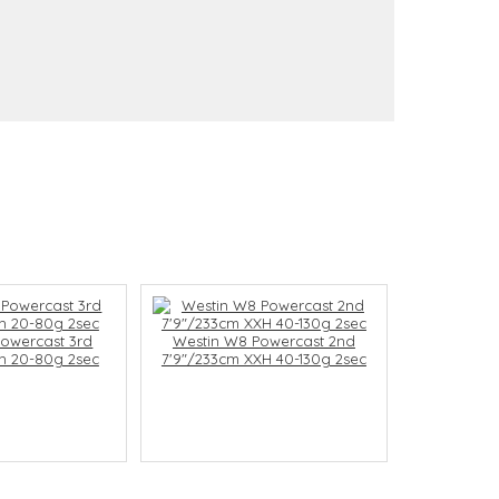
owercast 3rd
Westin W8 Powercast 2nd
h 20-80g 2sec
7'9"/233cm XXH 40-130g 2sec