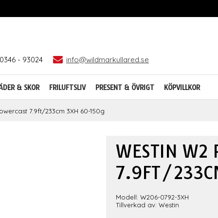
0346 - 93024
info@wildmarkullared.se
ÄDER & SKOR
FRILUFTSLIV
PRESENT & ÖVRIGT
KÖPVILLKOR
owercast 7.9ft/233cm 3XH 60-150g
WESTIN W2 
7.9FT/233C
Modell: W206-0792-3XH
Tillverkad av: Westin