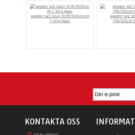
Westin W2 Spin 10.1ft/303cm M
Westin W2 St
7-30g 4sec
7.1ft/213cm 
KONTAKTA OSS
INFORMAT