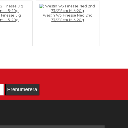
 Finesse Jig
Westin W3 Finesse Ned 2nd
8cm L 5-20g
73/218cm M 6-20g