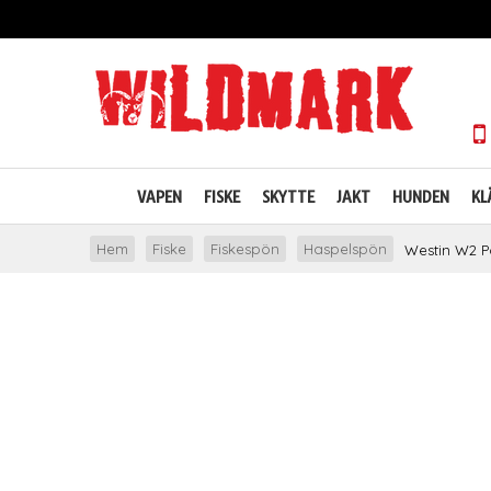
VAPEN
FISKE
SKYTTE
JAKT
HUNDEN
KL
Hem
Fiske
Fiskespön
Haspelspön
Westin W2 P