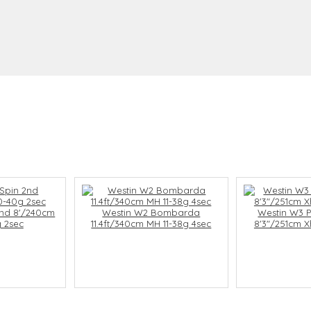
2nd 8'/240cm
Westin W2 Bombarda
Westin W3 P
 2sec
11.4ft/340cm MH 11-38g 4sec
8'3"/251cm X