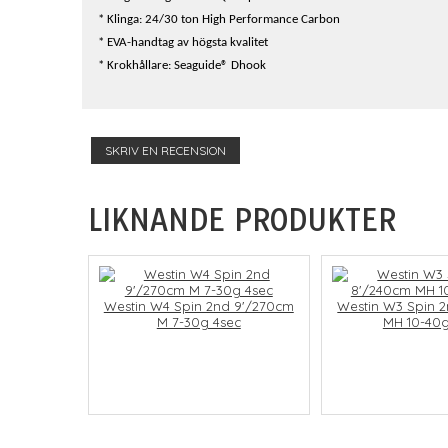
* Klinga: 24/30 ton High Performance Carbon
* EVA-handtag av högsta kvalitet
* Krokhållare: Seaguide® Dhook
SKRIV EN RECENSION
LIKNANDE PRODUKTER
Westin W4 Spin 2nd 9'/270cm
Westin W3 Spin 
M 7-30g 4sec
MH 10-40g