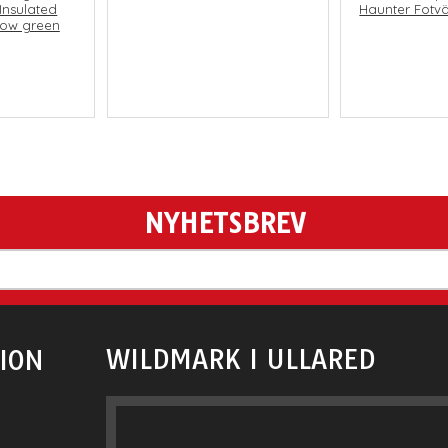
 Insulated
Haunter Fotv
low green
NYHETSBREV
WILDMARK I ULLARED
ION