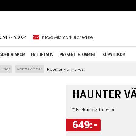
0346 - 93024
info@wildmarkullared.se
ÄDER & SKOR
FRILUFTSLIV
PRESENT & ÖVRIGT
KÖPVILLKOR
vrigt
Värmekläder
Haunter Värmeväst
HAUNTER V
Tillverkad av: Haunter
649:-