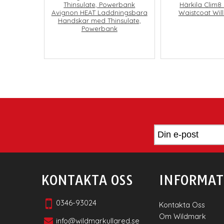
Härkila Clim8
Avignon HEAT Laddningsbara
Waistcoat Wil
Handskar med Thinsulate,
Powerbank
KONTAKTA OSS
INFORMAT
0346-93024
Kontakta Oss
Om Wildmark
info@wildmarkullared.se