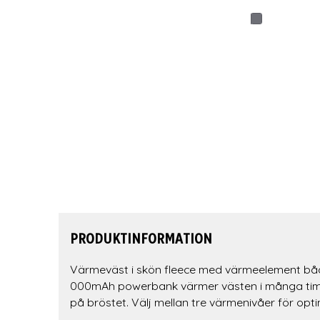
PRODUKTINFORMATION
Värmeväst i skön fleece med värmeelement båd
000mAh powerbank värmer västen i många timmar
på bröstet. Välj mellan tre värmenivåer för opt