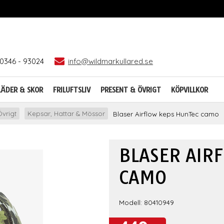
0346 - 93024
info@wildmarkullared.se
LÄDER & SKOR
FRILUFTSLIV
PRESENT & ÖVRIGT
KÖPVILLKOR
vrigt
Kepsar, Hattar & Mössor
Blaser Airflow keps HunTec camo
BLASER AIR
CAMO
Modell: 80410949