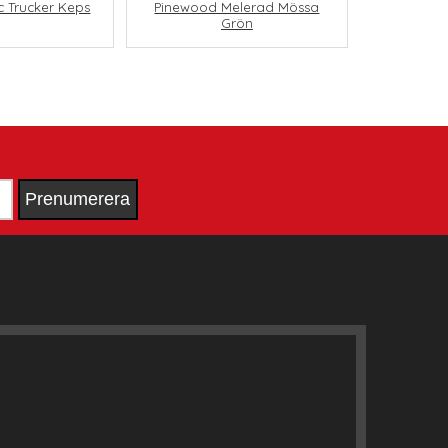
c Trucker Keps
Pinewood Melerad Mössa
Grön