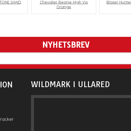
STONE SAND
Chevalier Beanie High Vis
Blaser Hunte
Orange
NYHETSBREV
WILDMARK I ULLARED
ION
Tracker