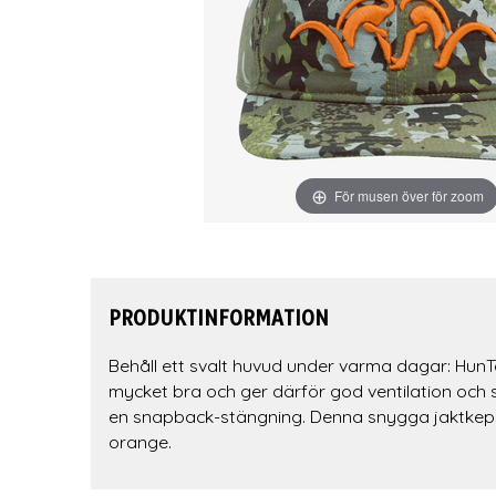
För musen över för zoom
PRODUKTINFORMATION
Behåll ett svalt huvud under varma dagar: HunTe
mycket bra och ger därför god ventilation och s
en snapback-stängning. Denna snygga jaktkeps 
orange.