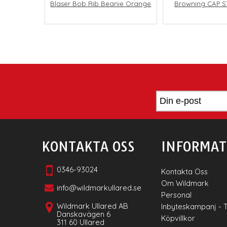
Blaser Bob Rib Beanie Orange
Browning CAP 
KONTAKTA OSS
INFORMAT
0346-93024
Kontakta Oss
Om Wildmark
info@wildmarkullared.se
Personal
Wildmark Ullared AB
Inbyteskampanj - 
Danskavägen 6
Köpvillkor
311 60 Ullared