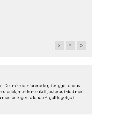
«
=
»
cken! Det mikroperforerade yttertyget andas
 storlek, men kan enkelt justeras i vidd med
med en iögonfallande Argali-logotyp i