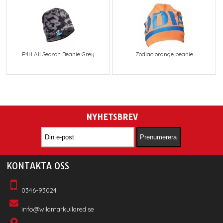
P4H All Season Beanie Grey
Zodiac orange beanie
NYHETSBREV
KONTAKTA OSS
0346-93024
info@wildmarkullared.se