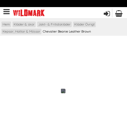
Hem
Kläder & skor
Jakt- & Fritidskläder
Kläder Övrigt
Kepsar, Hattar & Mössor
Chevalier Beanie Leather Brown