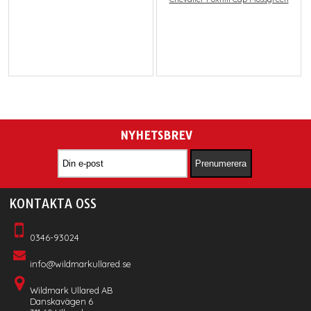
NYHETSBREV
KONTAKTA OSS
0346-93024
info@wildmarkullared.se
Wildmark Ullared AB
Danskavägen 6