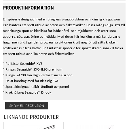
PRODUKTINFORMATION
En spöserie designad med en progressiv-snabb aktion och känslig klinga, som
kan hantera ett brett utbud av beten och fisketekniker. Dessa mångsidiga lätta till
medeltunga spön är idealiska för både hård- och mjukbeten och arter som
abborre, gös, asp, öring och gädda. Med deras härliga känsla märker du varje
hugg, men ändå ger den progressiva aktionen kraft nog för att sätta kroken i
rovfiskarnas hårda käftar. En fantastisk spöserie för sportfiskaren som vill täcka
ett brett utbud av olika beten och fisketekniker.
* Rullfäste: Seaguide® XVS
* Ringar: Seaguide® SXOHLSG premium
* Klinga: 24/30 ton High Performance Carbon
* Delat handtag med förstklassig EVA
* Specialdesignad halkfri ändbutt av gummi
* Krokhållare: Seaguide® Dhook
SKRIV EN RECENSION
LIKNANDE PRODUKTER