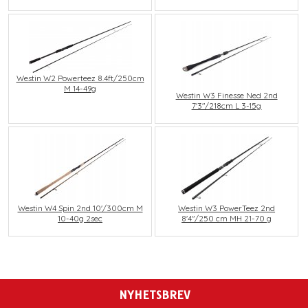
Westin W2 Powerteez 8.4ft/250cm
M 14-49g
Westin W3 Finesse Ned 2nd
7'3"/218cm L 3-15g
Westin W4 Spin 2nd 10'/300cm M
Westin W3 PowerTeez 2nd
10-40g 2sec
8'4"/250 cm MH 21-70 g
NYHETSBREV