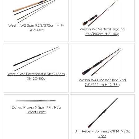
Westin W2 Spin 9.2ft/275cm M 7-
Westin W6 Vertical Jigging
30g 4sec
6'4"/190cm H 21-40g
Westin W2 Powercast 8.3ft/248cm
XH 20-80g
Westin W4 Finesse Shad 2nd
7'6"/225cm H 12-38g
Daiwa Prorex X Spin 7.7ft 1-8g
Street Light
BFT Rebel - Spinning 6´8 M 7-20g
2pcs