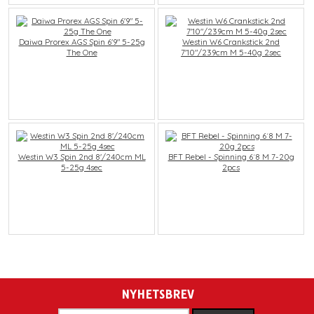
Daiwa Prorex AGS Spin 6'9" 5-25g
Westin W6 Crankstick 2nd
The One
7'10"/239cm M 5-40g 2sec
Westin W3 Spin 2nd 8'/240cm ML
BFT Rebel - Spinning 6´8 M 7-20g
5-25g 4sec
2pcs
NYHETSBREV