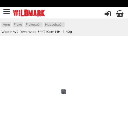
Hem
Fiske
Fiskespön
Haspelspön
Westin W2 Powershad 8ft/240cm MH 15-40g