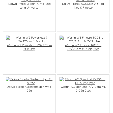
Daiwa Prorex X Spin 7.7ft 5-25g
Daiwa Prorex AGS Spin 7' 3-15g
Long Universal
Ned & Finesse
Westin W2 Powerteez 9´0/270cm
Westin W3 Finesse T&C 3rd
M 14-49g
7'1"/216cm M 7-21g 2sec
Daiwa Exceler Seatrout Spin 9ft 5-
Westin W3 Spin 2nd 7'/210cm ML
25g
5-25g 2sec