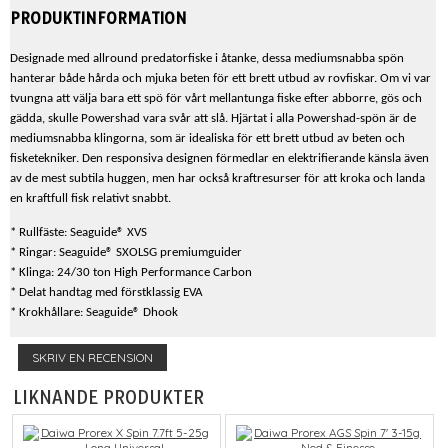
PRODUKTINFORMATION
Designade med allround predatorfiske i åtanke, dessa mediumsnabba spön
hanterar både hårda och mjuka beten för ett brett utbud av rovfiskar. Om vi var
tvungna att välja bara ett spö för vårt mellantunga fiske efter abborre, gös och
gädda, skulle Powershad vara svår att slå. Hjärtat i alla Powershad-spön är de
mediumsnabba klingorna, som är idealiska för ett brett utbud av beten och
fisketekniker. Den responsiva designen förmedlar en elektrifierande känsla även
av de mest subtila huggen, men har också kraftresurser för att kroka och landa
en kraftfull fisk relativt snabbt.
* Rullfäste: Seaguide® XVS
* Ringar: Seaguide® SXOLSG premiumguider
* Klinga: 24/30 ton High Performance Carbon
* Delat handtag med förstklassig EVA
* Krokhållare: Seaguide® Dhook
SKRIV EN RECENSION
LIKNANDE PRODUKTER