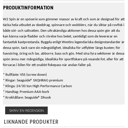
PRODUKTINFORMATION
W2 Spin är en spöserie som gömmer massor av kraft och som är designad för att
täcka hela utbudet av skeddrag, spinnare och wobblers, när du siktar på rovfisk i
både söt- och saltvatten. Den ultrakänsliga aktionen hos dessa spön gör att du
kan känna varje fladder och rörelse hos betet, samtidigt som de levererar en
fantastisk kastprestanda. Byggda enligt Westins legendariska designstandarder är
dessa spön, tack vare sin mångsidighet, idealiska för utflykter längs kusten; för
havsöring, öring och lax, abborre, bass och gös. Med sina fyra sektioner är dessa
spön ännu mer mångsidiga, idealiska för sportfiskare på resande fot, eller för att
förvaras i bilen för ett snabbt fiskepass när andan faller på.
* Rullfäste: VSS (screw down)
* Ringar: Seaguide® SXQHRAG premium
* Klinga: 24/30 ton High Performance Carbon
* Handtag: Premium AAA-kork
* Krokhållare: Seaguide® Dhook
SKRIV EN RECENSION
LIKNANDE PRODUKTER