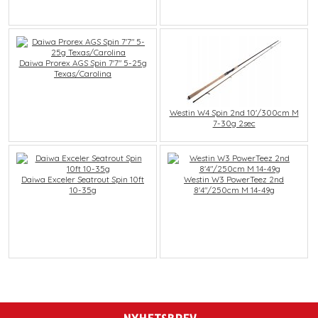
Daiwa Prorex AGS Spin 7'7" 5-25g
Texas/Carolina
Westin W4 Spin 2nd 10'/300cm M
7-30g 2sec
Daiwa Exceler Seatrout Spin 10ft
Westin W3 PowerTeez 2nd
10-35g
8'4"/250cm M 14-49g