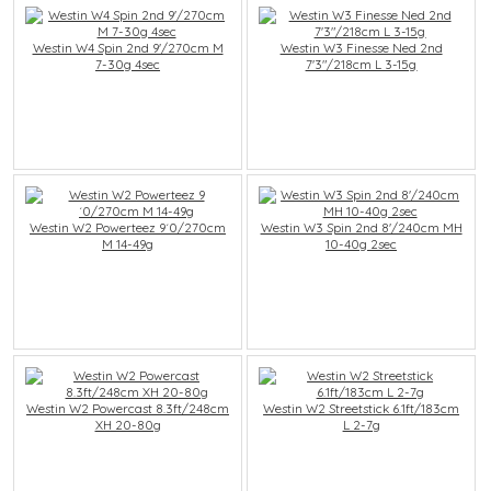
Westin W4 Spin 2nd 9'/270cm M
Westin W3 Finesse Ned 2nd
7-30g 4sec
7'3"/218cm L 3-15g
Westin W2 Powerteez 9´0/270cm
Westin W3 Spin 2nd 8'/240cm MH
M 14-49g
10-40g 2sec
Westin W2 Powercast 8.3ft/248cm
Westin W2 Streetstick 6.1ft/183cm
XH 20-80g
L 2-7g