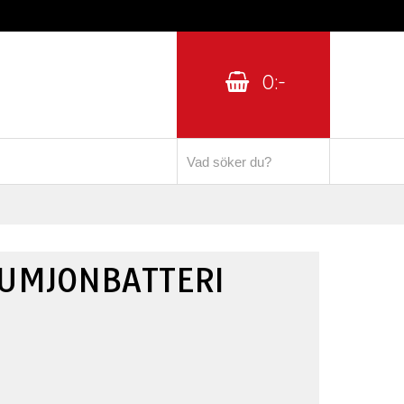
0:-
IUMJONBATTERI