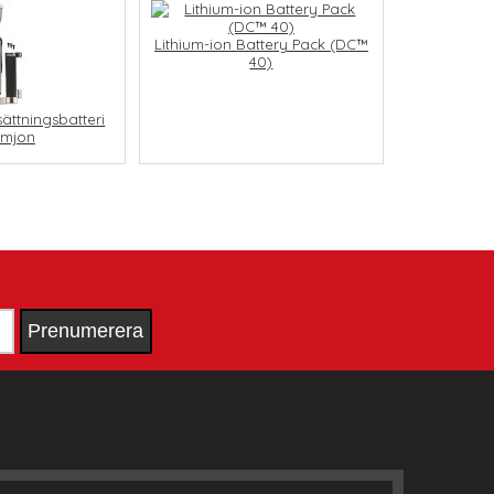
Lithium-ion Battery Pack (DC™
40)
sättningsbatteri
iumjon