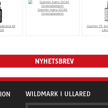
Garmin Astro DC40
Orginalantenn
exband till
Garmin T5, Er
T20
Lit
NYHETSBREV
WILDMARK I ULLARED
ION