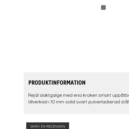
PRODUKTINFORMATION
Rejäl slaktgalge med ena kroken smart uppåtböjd.
tillverkad i 10 mm solid svart pulverlackerad stål
SKRIV EN RECENSION