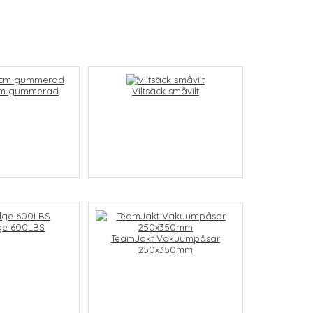
8cm gummerad
Viltsäck småvilt
ge 600LBS
TeamJakt Vakuumpåsar
250x350mm