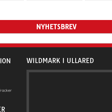
NYHETSBREV
WILDMARK I ULLARED
ION
Tracker
ER