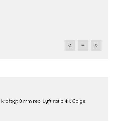
«
=
»
raftigt 8 mm rep. Lyft ratio 4:1. Galge