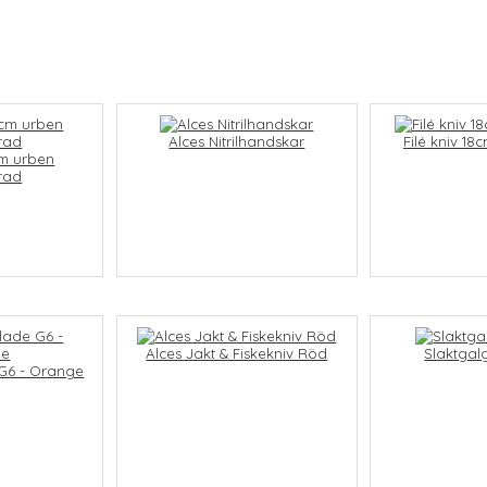
Alces Nitrilhandskar
Filé kniv 1
cm urben
rad
Alces Jakt & Fiskekniv Röd
Slaktgal
G6 - Orange