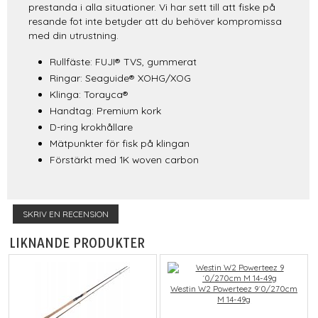
prestanda i alla situationer. Vi har sett till att fiske på
resande fot inte betyder att du behöver kompromissa
med din utrustning.
Rullfäste: FUJI® TVS, gummerat
Ringar: Seaguide® XOHG/XOG
Klinga: Torayca®
Handtag: Premium kork
D-ring krokhållare
Mätpunkter för fisk på klingan
Förstärkt med 1K woven carbon
SKRIV EN RECENSION
LIKNANDE PRODUKTER
Westin W2 Powerteez 9´0/270cm
M 14-49g