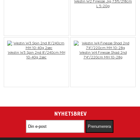
Westin W2 Finesse Jig 7.3ft/218cm
L 5-20g
Westin W3 Spin 2nd 8'/240cm MH
Westin W4 Finesse Shad 2nd
10-40g 2sec
7'4"/220cm MH 10-28g
NYHETSBREV