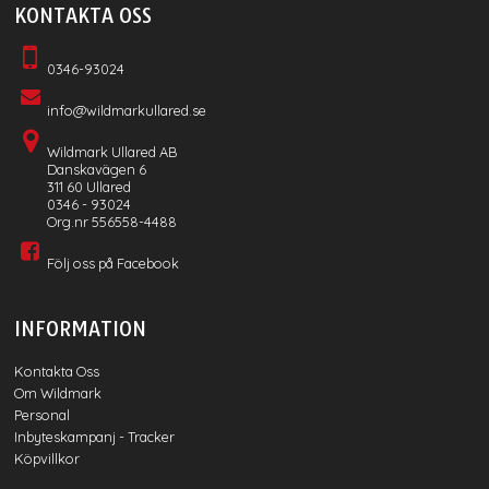
KONTAKTA OSS
0346-93024
info@wildmarkullared.se
Wildmark Ullared AB
Danskavägen 6
311 60 Ullared
0346 - 93024
Org.nr 556558-4488
Följ oss på Facebook
INFORMATION
Kontakta Oss
Om Wildmark
Personal
Inbyteskampanj - Tracker
Köpvillkor