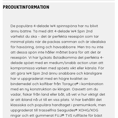
PRODUKTINFORMATION
De populära 4-delade W4 spinnspöna har nu blivit
ännu bättre. Ta med ditt 4-delade W4 Spin 2nd
varhelst du ska – det är perfekta resespön som tar
minimal plats när de packas samman och är idealiska
för havsöring, öring och havsabborre. Men tro nu inte
att dessa spön inte håller måttet bara för att det är
resespön. Vi har lyckats åstadkomma det perfekta 4-
delade spöet med en medium/snabb action utan att
kompromissa varken med spöets vikt eller känsla. För
att göra W4 Spin 2nd ännu snabbare och känsligare
har vi uppgraderat med en högre kvalitet av
bindemedel och kolfiber från Torayca® i kombination
med en ny konstruktion av klingan. Oavsett om du
vadar, fiskar från land eller båt, så vet vi hur viktigt det
är att ibland nå ut till en viss plats. Vi har behållit det
klassiska och populära handtaget i premiumkork, men
uppgraderat till trasselfria Seaguides® XOHG/XOG
ringar och ett gummerat FUJI® TVS rullfäste för bäst