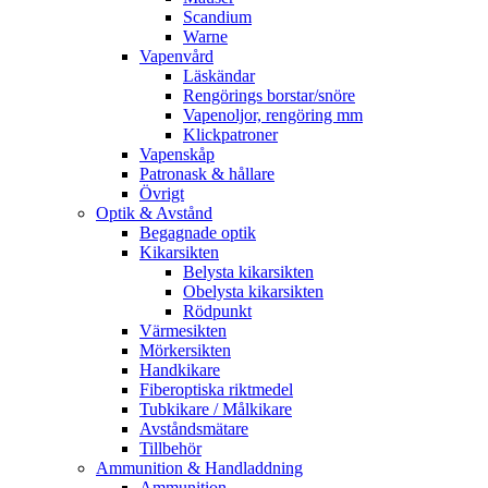
Scandium
Warne
Vapenvård
Läskändar
Rengörings borstar/snöre
Vapenoljor, rengöring mm
Klickpatroner
Vapenskåp
Patronask & hållare
Övrigt
Optik & Avstånd
Begagnade optik
Kikarsikten
Belysta kikarsikten
Obelysta kikarsikten
Rödpunkt
Värmesikten
Mörkersikten
Handkikare
Fiberoptiska riktmedel
Tubkikare / Målkikare
Avståndsmätare
Tillbehör
Ammunition & Handladdning
Ammunition