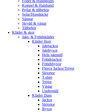
Foder & Hundgodis
Koppel & Halsband
Pejlar & tillbehör
Selar/Hundtäcke
Sängar
Skydd & västar
Tillbehör
Kläder & skor
Jakt- & Fritidskläder
Kläder Herr
Jaktjackor
Jaktbyxor
Hela jaktställ
Fritidsjackor
Fritidsbyxor
Fleece Jackor/Tröjor
Skjortor
T-shirt
Tröjor
Västar
Underställ
Kläder Dam
Jackor
Skjortor
Byxor