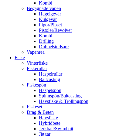
Kombi
Begagnade vapen
Hagelgevär
Kulgevär
Pipor/Pipset
Pistoler/Revolver
Kombi
Drilling
Dubbelstudsare
Vapenrea
Fiske
Vinterfiske
Fiskerullar
Haspelrullar
Baitcasting
Fiskespön
Haspelspön
Spinnspön/Baitcasting
Havsfiske & Trollingspön
Fiskeset
Drag & Beten
Havsfiske
Hybridbete
Jerkbait/Swimbait
Jiggar