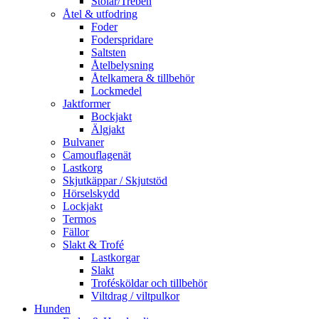
Stolar/Treben
Åtel & utfodring
Foder
Foderspridare
Saltsten
Åtelbelysning
Åtelkamera & tillbehör
Lockmedel
Jaktformer
Bockjakt
Älgjakt
Bulvaner
Camouflagenät
Lastkorg
Skjutkäppar / Skjutstöd
Hörselskydd
Lockjakt
Termos
Fällor
Slakt & Trofé
Lastkorgar
Slakt
Trofésköldar och tillbehör
Viltdrag / viltpulkor
Hunden