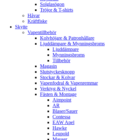
Solglasögon
Tröjor & T-shirts
Håvar
Kräftfiske
Skytte
Vapentillbehör
Kolvhöjare & Patronhållare
Ljuddämpare & Mynningsbroms
Ljuddämpare
Mynningsbroms
Tillbehör
Magasin
Slutstyckesknopp
Stockar & Kolvar
Vapenfodral & Vapenremmar
Verktyg & Nyckel
Fästen & Montage
Aimpoint
AR
Blaser/Sauer
Contessa
EAW Apel
Hawke
Leupold
Mauser