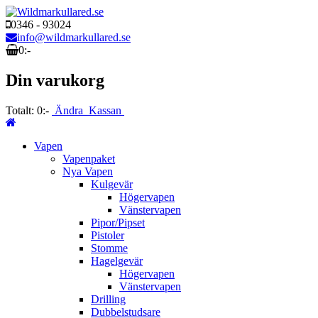
0346 - 93024
info@wildmarkullared.se
0:-
Din varukorg
Totalt:
0:-
Ändra
Kassan
Vapen
Vapenpaket
Nya Vapen
Kulgevär
Högervapen
Vänstervapen
Pipor/Pipset
Pistoler
Stomme
Hagelgevär
Högervapen
Vänstervapen
Drilling
Dubbelstudsare