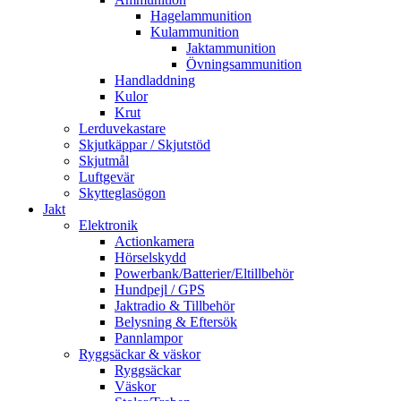
Hagelammunition
Kulammunition
Jaktammunition
Övningsammunition
Handladdning
Kulor
Krut
Lerduvekastare
Skjutkäppar / Skjutstöd
Skjutmål
Luftgevär
Skytteglasögon
Jakt
Elektronik
Actionkamera
Hörselskydd
Powerbank/Batterier/Eltillbehör
Hundpejl / GPS
Jaktradio & Tillbehör
Belysning & Eftersök
Pannlampor
Ryggsäckar & väskor
Ryggsäckar
Väskor