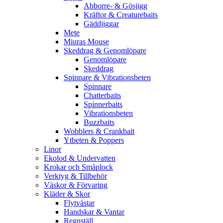
Abborre- & Gösjigg
Kräftor & Creaturebaits
Gäddjiggar
Mete
Miuras Mouse
Skeddrag & Genomlöpare
Genomlöpare
Skeddrag
Spinnare & Vibrationsbeten
Spinnare
Chatterbaits
Spinnerbaits
Vibrationsbeten
Buzzbaits
Wobblers & Crankbait
Ytbeten & Poppers
Linor
Ekolod & Undervatten
Krokar och Småplock
Verktyg & Tillbehör
Väskor & Förvaring
Kläder & Skor
Flytvästar
Handskar & Vantar
Regnställ