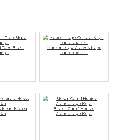
ti Tube Blaze
Mauser Logo Canvas Keps
ange
sand one size
elerad Mössa
Blaser Cam 1 Huntec
rön
Camouflage Keps