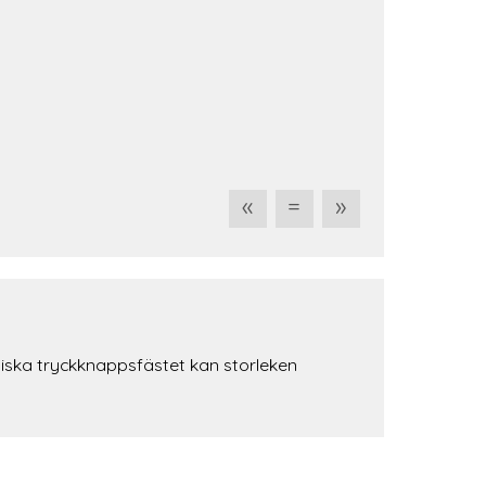
«
=
»
tiska tryckknappsfästet kan storleken