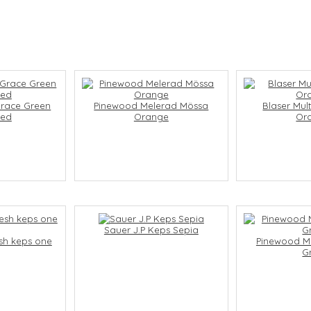
race Green
Pinewood Melerad Mössa
Blaser Mul
ged
Orange
Or
Sauer J.P Keps Sepia
sh keps one
Pinewood M
G