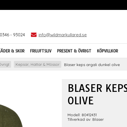
0346 - 93024
info@wildmarkullared.se
LÄDER & SKOR
FRILUFTSLIV
PRESENT & ÖVRIGT
KÖPVILLKOR
vrigt
Kepsar, Hattar & Mössor
Blaser keps argali dunkel olive
BLASER KEP
OLIVE
Modell: 80412431
Tillverkad av: Blaser