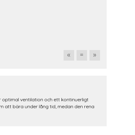
«
=
»
imal ventilation och ett kontinuerligt
äm att bära under lång tid, medan den rena