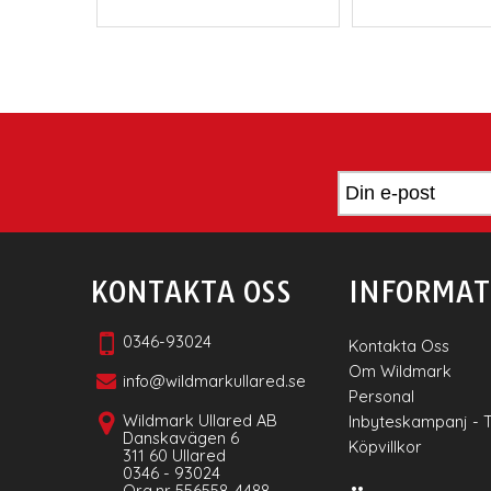
KONTAKTA OSS
INFORMAT
0346-93024
Kontakta Oss
Om Wildmark
info@wildmarkullared.se
Personal
Wildmark Ullared AB
Inbyteskampanj - 
Danskavägen 6
Köpvillkor
311 60 Ullared
0346 - 93024
Org.nr 556558-4488