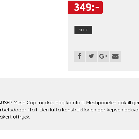
349:-
SLUT
R Mesh Cap mycket hög komfort. Meshpanelen baktill ger opt
arbetsdagar i fält. Den lätta konstruktionen gör kepsen bekv
äkert uttryck.