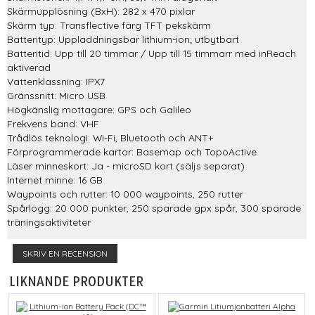
Skärmupplösning (BxH): 282 x 470 pixlar
Skärm typ: Transflective färg TFT pekskärm
Batterityp: Uppladdningsbar lithium-ion; utbytbart
Batteritid: Upp till 20 timmar / Upp till 15 timmarr med inReach
aktiverad
Vattenklassning: IPX7
Gränssnitt: Micro USB
Högkänslig mottagare: GPS och Galileo
Frekvens band: VHF
Trådlös teknologi: Wi-Fi, Bluetooth och ANT+
Förprogrammerade kartor: Basemap och TopoActive
Läser minneskort: Ja - microSD kort (säljs separat)
Internet minne: 16 GB
Waypoints och rutter: 10 000 waypoints, 250 rutter
Spårlogg: 20 000 punkter, 250 sparade gpx spår, 300 sparade
träningsaktiviteter
SKRIV EN RECENSION
LIKNANDE PRODUKTER