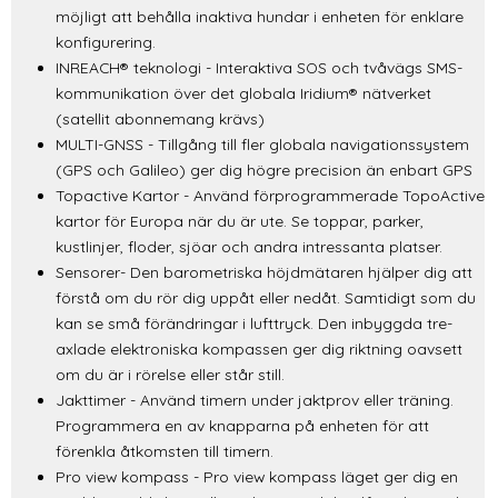
möjligt att behålla inaktiva hundar i enheten för enklare
konfigurering.
INREACH® teknologi - Interaktiva SOS och tvåvägs SMS-
kommunikation över det globala Iridium® nätverket
(satellit abonnemang krävs)
MULTI-GNSS - Tillgång till fler globala navigationssystem
(GPS och Galileo) ger dig högre precision än enbart GPS
Topactive Kartor - Använd förprogrammerade TopoActive
kartor för Europa när du är ute. Se toppar, parker,
kustlinjer, floder, sjöar och andra intressanta platser.
Sensorer- Den barometriska höjdmätaren hjälper dig att
förstå om du rör dig uppåt eller nedåt. Samtidigt som du
kan se små förändringar i lufttryck. Den inbyggda tre-
axlade elektroniska kompassen ger dig riktning oavsett
om du är i rörelse eller står still.
Jakttimer - Använd timern under jaktprov eller träning.
Programmera en av knapparna på enheten för att
förenkla åtkomsten till timern.
Pro view kompass - Pro view kompass läget ger dig en