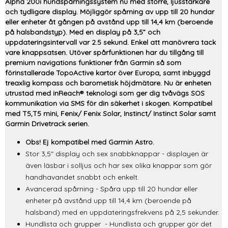
Alpha 200i hundspårningssystem nu med större, ljusstarkare
och tydligare display. Möjliggör spårning av upp till 20 hundar
eller enheter åt gången på avstånd upp till 14,4 km (beroende
på halsbandstyp). Med en display på 3,5” och
uppdateringsintervall var 2.5 sekund. Enkel att manövrera tack
vare knappsatsen. Utöver spårfunktionen har du tillgång till
premium navigations funktioner från Garmin så som
förinstallerade TopoActive kartor över Europa, samt inbyggd
treaxlig kompass och barometisk höjdmätare. Nu är enheten
utrustad med inReach® teknologi som ger dig tvåvägs SOS
kommunikation via SMS för din säkerhet i skogen. Kompatibel
med T5,T5 mini, Fenix/ Fenix Solar, Instinct/ Instinct Solar samt
Garmin Drivetrack serien.
Obs! Ej kompatibel med Garmin Astro.
Stor 3,5" display och sex snabbknappar - displayen är
även läsbar i solljus och har sex olika knappar som gör
handhavandet snabbt och enkelt.
Avancerad spårning - Spåra upp till 20 hundar eller
enheter på avstånd upp till 14,4 km (beroende på
halsband) med en uppdateringsfrekvens på 2,5 sekunder.
Hundlista och grupper - Hundlista och grupper gör det