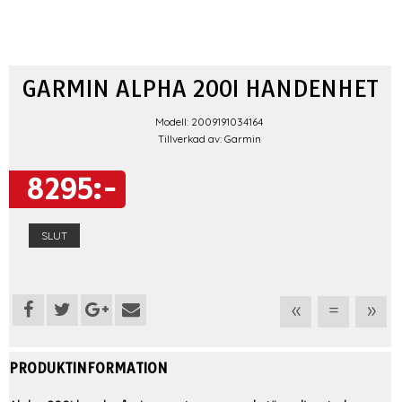
GARMIN ALPHA 200I HANDENHET
Modell: 2009191034164
Tillverkad av: Garmin
8295:-
SLUT
«
=
»
PRODUKTINFORMATION