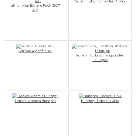
Garmin Litiumjonbatteri Alpha
Lithium-ion Battery Pack (DC™
40)
Garmin Alpha® 300i
Garmin T5, Ersättningsbatteri
Litiumjon
Tracker Artemis Hundpejl
Hundpejl Tracker LUNA