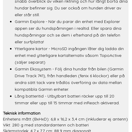
snabb överblick av vilken riktning och hur långt borta dina
hundar befinner sig. Du ser också om hunden driver av
eller står still.
Garmin Explore - När du parar din enhet med Explorer
appen ser du hundspårningen i realtid. Eller spara dina
hundspårningar och se dem i efterhand på din telefon
eller surfplatta!
Ytterligare kartor - MicroSD ingången låter dig ladda din
enhet med ytterligare kartalternativ såsom TopoActive
(säljer separat)
Garmin Ekosystem - Följ dina hundar från bilen (Garmin
Drive Track 741), från handleden (fenix 6 klockor) eller på
andra sätt tack vare trådlös överföring av data mellan
kompatibla Garmin enheter.
Lång batteritid - Utbytbart batteri räcker upp till 20
timmar eller upp till 15 timmar med inReach aktiverad.
Teknisk information
Enhetens mått (BxHxD): 6,8 x 16,2 x 3,4 cm (inkluderar ej antenn)
Vikt: 280 g med standardantenn och batteri
Skärmstorlek: 4,7 x 7,7 cm; 88,9 mm diagonalt