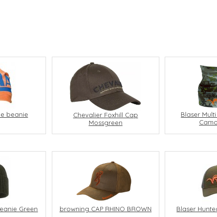
e beanie
Blaser Mult
Chevalier Foxhill Cap
Camo
Mossgreen
browning CAP RHINO BROWN
Beanie Green
Blaser Hunte