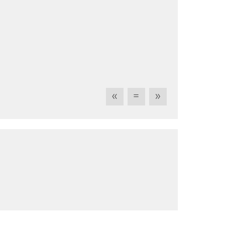
«
=
»