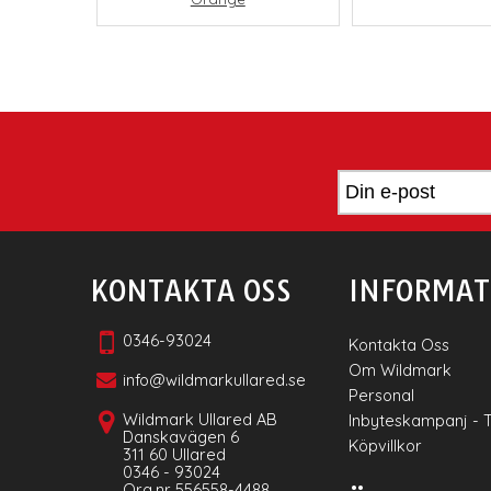
KONTAKTA OSS
INFORMAT
0346-93024
Kontakta Oss
Om Wildmark
info@wildmarkullared.se
Personal
Wildmark Ullared AB
Inbyteskampanj - 
Danskavägen 6
Köpvillkor
311 60 Ullared
0346 - 93024
Org.nr 556558-4488