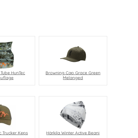
i Tube HunTec
Browning Cap Grace Green
uflage
Melanged
c Trucker Keps
Härkila Winter Active Beani