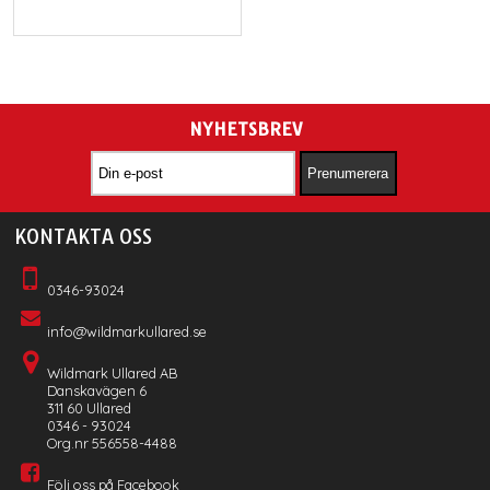
NYHETSBREV
KONTAKTA OSS
0346-93024
info@wildmarkullared.se
Wildmark Ullared AB
Danskavägen 6
311 60 Ullared
0346 - 93024
Org.nr 556558-4488
Följ oss på Facebook