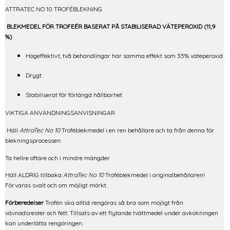
ATTRATEC NO 10 TROFÉBLEKNING
BLEKMEDEL FÖR TROFEÉR BASERAT PÅ STABILISERAD VÄTEPEROXID (11,9
%)
Högeffektivt, två behandlingar har samma effekt som 35% väteperoxid
Drygt
Stabiliserat för förlängd hållbarhet
VIKTIGA ANVÄNDNINGSANVISNINGAR
Häll
AttraTec No 10
Troféblekmedel i en ren behållare och ta från denna för
blekningsprocessen.
Ta hellre oftare och i mindre mängder
Häll ALDRIG tillbaka
AttraTec No 10
Troféblekmedel i originalbehållaren!
Förvaras svalt och om möjligt mörkt.
Förberedelser
Trofén ska alltid rengöras så bra som möjligt från
vävnadsrester och fett. Tillsats av ett flytande tvättmedel under avkokningen
kan underlätta rengöringen.