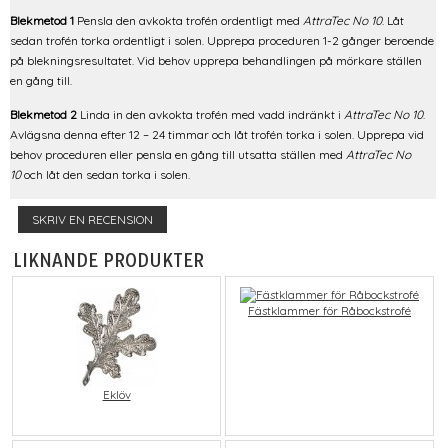
Blekmetod 1
Pensla den avkokta trofén ordentligt med
AttraTec No 10
. Låt
sedan trofén torka ordentligt i solen. Upprepa proceduren 1-2 gånger beroende
på blekningsresultatet. Vid behov upprepa behandlingen på mörkare ställen
en gång till.
Blekmetod 2
Linda in den avkokta trofén med vadd indränkt i
AttraTec No 10
.
Avlägsna denna efter 12 – 24 timmar och låt trofén torka i solen. Upprepa vid
behov proceduren eller pensla en gång till utsatta ställen med
AttraTec No
10
och låt den sedan torka i solen.
SKRIV EN RECENSION
LIKNANDE PRODUKTER
Fästklammer för Råbockstrofé
Eklöv