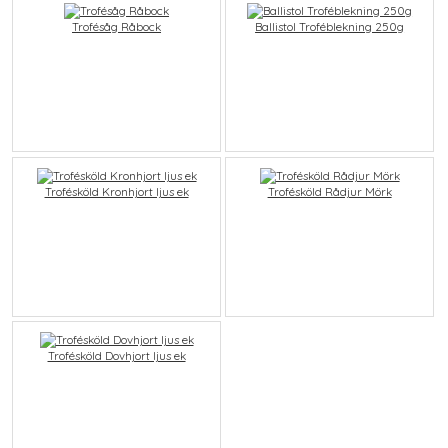
Trofésåg Råbock
Ballistol Troféblekning 250g
Trofésköld Kronhjort ljus ek
Trofésköld Rådjur Mörk
Trofésköld Dovhjort ljus ek