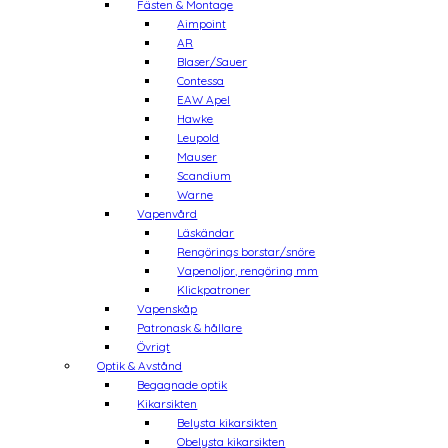
Fästen & Montage
Aimpoint
AR
Blaser/Sauer
Contessa
EAW Apel
Hawke
Leupold
Mauser
Scandium
Warne
Vapenvård
Läskändar
Rengörings borstar/snöre
Vapenoljor, rengöring mm
Klickpatroner
Vapenskåp
Patronask & hållare
Övrigt
Optik & Avstånd
Begagnade optik
Kikarsikten
Belysta kikarsikten
Obelysta kikarsikten