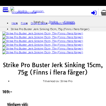
Ändra
Kassan
Totalt:
0:-
Ändra
Kassan
Totalt:
0:-
Hem
Fiske
Drag & Beten
Jerkbait/Swimbait
Strike Pro Buster Jerk Sinking 15cm, 75g (Finns i flera färger)
Strike Pro Buster Jerk Sinking 15cm,
75g (Finns i flera färger)
Tillverkad av: Strike Pro
169:-
Vänligen välj: