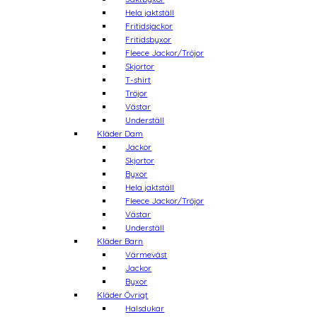
Hela jaktställ
Fritidsjackor
Fritidsbyxor
Fleece Jackor/Tröjor
Skjortor
T-shirt
Tröjor
Västar
Underställ
Kläder Dam
Jackor
Skjortor
Byxor
Hela jaktställ
Fleece Jackor/Tröjor
Västar
Underställ
Kläder Barn
Värmeväst
Jackor
Byxor
Kläder Övrigt
Halsdukar