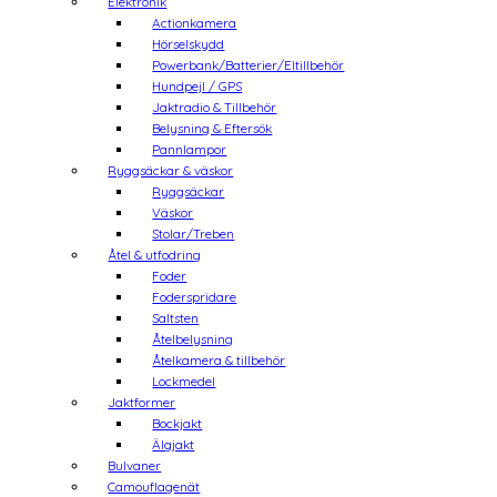
Elektronik
Actionkamera
Hörselskydd
Powerbank/Batterier/Eltillbehör
Hundpejl / GPS
Jaktradio & Tillbehör
Belysning & Eftersök
Pannlampor
Ryggsäckar & väskor
Ryggsäckar
Väskor
Stolar/Treben
Åtel & utfodring
Foder
Foderspridare
Saltsten
Åtelbelysning
Åtelkamera & tillbehör
Lockmedel
Jaktformer
Bockjakt
Älgjakt
Bulvaner
Camouflagenät