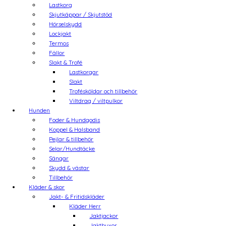
Lastkorg
Skjutkäppar / Skjutstöd
Hörselskydd
Lockjakt
Termos
Fällor
Slakt & Trofé
Lastkorgar
Slakt
Trofésköldar och tillbehör
Viltdrag / viltpulkor
Hunden
Foder & Hundgodis
Koppel & Halsband
Pejlar & tillbehör
Selar/Hundtäcke
Sängar
Skydd & västar
Tillbehör
Kläder & skor
Jakt- & Fritidskläder
Kläder Herr
Jaktjackor
Jaktbyxor