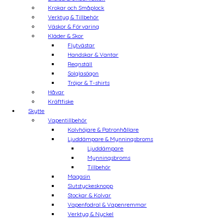
Krokar och Småplock
Verktyg & Tillbehör
Väskor & Förvaring
Kläder & Skor
Flytvästar
Handskar & Vantar
Regnställ
Solglasögon
Tröjor & T-shirts
Håvar
Kräftfiske
Skytte
Vapentillbehör
Kolvhöjare & Patronhållare
Ljuddämpare & Mynningsbroms
Ljuddämpare
Mynningsbroms
Tillbehör
Magasin
Slutstyckesknopp
Stockar & Kolvar
Vapenfodral & Vapenremmar
Verktyg & Nyckel