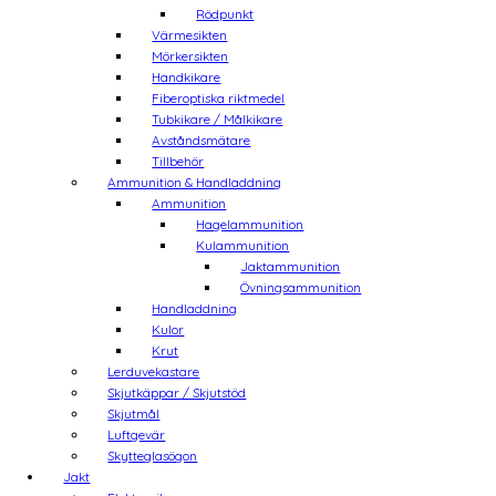
Rödpunkt
Värmesikten
Mörkersikten
Handkikare
Fiberoptiska riktmedel
Tubkikare / Målkikare
Avståndsmätare
Tillbehör
Ammunition & Handladdning
Ammunition
Hagelammunition
Kulammunition
Jaktammunition
Övningsammunition
Handladdning
Kulor
Krut
Lerduvekastare
Skjutkäppar / Skjutstöd
Skjutmål
Luftgevär
Skytteglasögon
Jakt