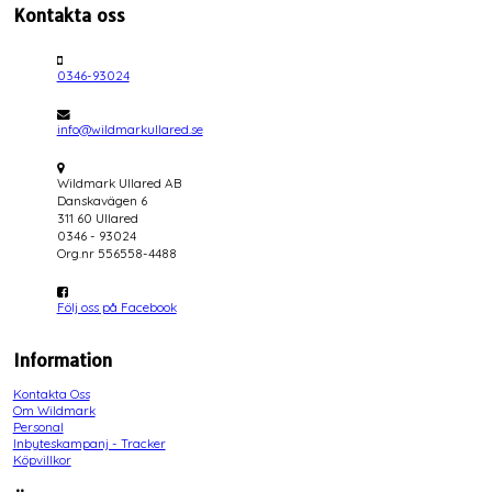
Kontakta oss
0346-93024
info@wildmarkullared.se
Wildmark Ullared AB
Danskavägen 6
311 60 Ullared
0346 - 93024
Org.nr 556558-4488
Följ oss på Facebook
Information
Kontakta Oss
Om Wildmark
Personal
Inbyteskampanj - Tracker
Köpvillkor