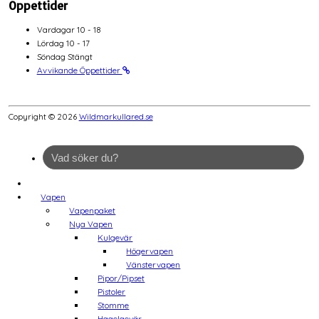
Öppettider
Vardagar 10 - 18
Lördag 10 - 17
Söndag Stängt
Avvikande Öppettider
Copyright © 2026
Wildmarkullared.se
Vapen
Vapenpaket
Nya Vapen
Kulgevär
Högervapen
Vänstervapen
Pipor/Pipset
Pistoler
Stomme
Hagelgevär