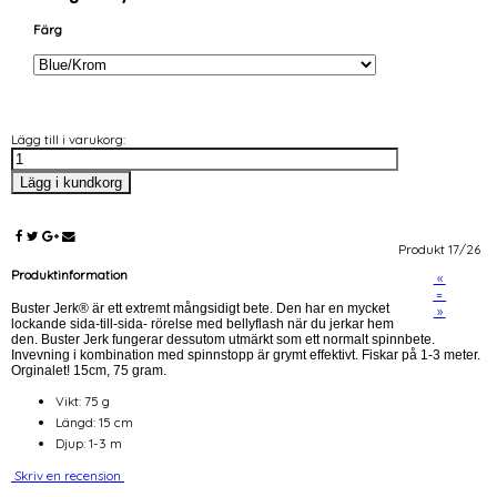
Färg
Lägg till i varukorg:
Produkt 17/26
Produktinformation
«
=
Buster Jerk® är ett extremt mångsidigt bete. Den har en mycket
»
lockande sida-till-sida- rörelse med bellyflash när du jerkar hem
den. Buster Jerk fungerar dessutom utmärkt som ett normalt spinnbete.
Invevning i kombination med spinnstopp är grymt effektivt. Fiskar på 1-3 meter.
Orginalet! 15cm, 75 gram.
Vikt: 75 g
Längd: 15 cm
Djup: 1-3 m
Skriv en recension