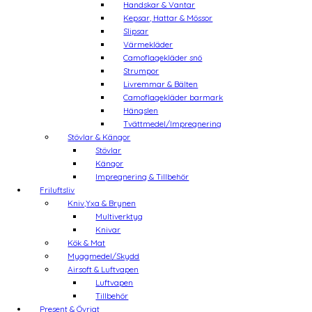
Handskar & Vantar
Kepsar, Hattar & Mössor
Slipsar
Värmekläder
Camoflagekläder snö
Strumpor
Livremmar & Bälten
Camoflagekläder barmark
Hängslen
Tvättmedel/Impregnering
Stövlar & Kängor
Stövlar
Kängor
Impregnering & Tillbehör
Friluftsliv
Kniv,Yxa & Brynen
Multiverktyg
Knivar
Kök & Mat
Myggmedel/Skydd
Airsoft & Luftvapen
Luftvapen
Tillbehör
Present & Övrigt