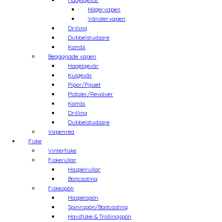
Högervapen
Vänstervapen
Drilling
Dubbelstudsare
Kombi
Begagnade vapen
Hagelgevär
Kulgevär
Pipor/Pipset
Pistoler/Revolver
Kombi
Drilling
Dubbelstudsare
Vapenrea
Fiske
Vinterfiske
Fiskerullar
Haspelrullar
Baitcasting
Fiskespön
Haspelspön
Spinnspön/Baitcasting
Havsfiske & Trollingspön