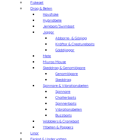
Fiskeset
Drag & Beten
Havsfiske
Hybridbete
Jerkbait/Swimbait
Jiggar
Abborre- & Gösjigg
Kräftor & Creaturebaits
Gäddjiggar
Mete
Miuras Mouse
Skeddrag & Genomlöpare
Genomlöpare
Skeddrag
Spinnare & Vibrationsbeten
Spinnare
Chatterbaits
Spinnerbaits
Vibrationsbeten
Buzzbaits
Wobblers & Crankbait
Ytbeten & Poppers
Linor
Ekolod & Undervatten