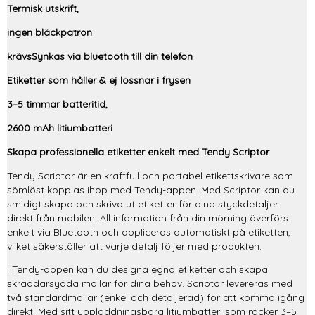
Termisk utskrift,
ingen bläckpatron
krävsSynkas via bluetooth till din telefon
Etiketter som håller & ej lossnar i frysen
3–5 timmar batteritid,
2600 mAh litiumbatteri
Skapa professionella etiketter enkelt med Tendy Scriptor
Tendy Scriptor är en kraftfull och portabel etikettskrivare som
sömlöst kopplas ihop med Tendy-appen. Med Scriptor kan du
smidigt skapa och skriva ut etiketter för dina styckdetaljer
direkt från mobilen. All information från din mörning överförs
enkelt via Bluetooth och appliceras automatiskt på etiketten,
vilket säkerställer att varje detalj följer med produkten.
I Tendy-appen kan du designa egna etiketter och skapa
skräddarsydda mallar för dina behov. Scriptor levereras med
två standardmallar (enkel och detaljerad) för att komma igång
direkt. Med sitt uppladdningsbara litiumbatteri som räcker 3–5