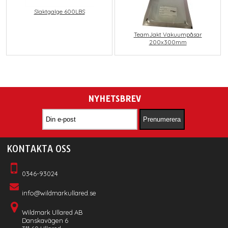
Slaktgalge 600LBS
TeamJakt Vakuumpåsar
200x300mm
NYHETSBREV
KONTAKTA OSS
0346-93024
info@wildmarkullared.se
Wildmark Ullared AB
Danskavägen 6