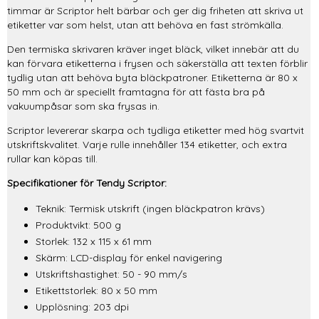
timmar är Scriptor helt bärbar och ger dig friheten att skriva ut
etiketter var som helst, utan att behöva en fast strömkälla.
Den termiska skrivaren kräver inget bläck, vilket innebär att du
kan förvara etiketterna i frysen och säkerställa att texten förblir
tydlig utan att behöva byta bläckpatroner. Etiketterna är 80 x
50 mm och är speciellt framtagna för att fästa bra på
vakuumpåsar som ska frysas in.
Scriptor levererar skarpa och tydliga etiketter med hög svartvit
utskriftskvalitet. Varje rulle innehåller 134 etiketter, och extra
rullar kan köpas till.
Specifikationer för Tendy Scriptor:
Teknik: Termisk utskrift (ingen bläckpatron krävs)
Produktvikt: 500 g
Storlek: 132 x 115 x 61 mm
Skärm: LCD-display för enkel navigering
Utskriftshastighet: 50 - 90 mm/s
Etikettstorlek: 80 x 50 mm
Upplösning: 203 dpi