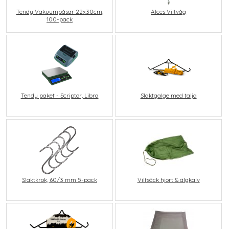
Tendy Vakuumpåsar 22x30cm,
Alces Viltvåg
100-pack
Tendy paket - Scriptor, Libra
Slaktgalge med talja
Slaktkrok, 60/3 mm 5-pack
Viltsäck hjort & älgkalv