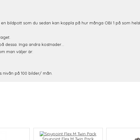
ch en bildpott som du sedan kan koppla på hur många OBI 1 på som helst
aget.
 på dessa. Inga andra kostnader…
om man väljer är:
is nivån på 100 bilder/ mån.
Spypoint Flex M Twin Pack