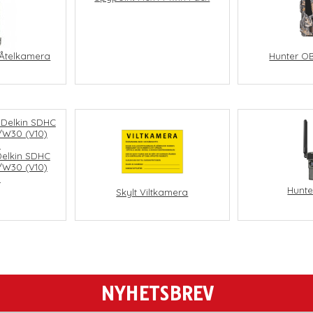
 Åtelkamera
Hunter OB
Delkin SDHC
/W30 (V10)
B
Hunte
Skylt Viltkamera
NYHETSBREV