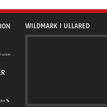
WILDMARK I ULLARED
ION
Tracker
ER
ider