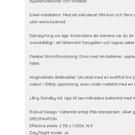
Nyckelfunktioner och fördelar:
Enkel Installation: Med ett inkluderat SIM-kort och fler
utan extra kostnad.
Fjärrstyrning via App: Kontrollera din kamera var du än ä
överskådligt i ett lättanvänt fotogalleri och lagras säker
Flexibel Strömförsörjning: Drivs med AA-batterier, uppladd
fältet.
Högkvalitativ Bildkvalitet: Utrustad med en kraftfull lins
videor i 1080p upplösning, även under nattetid med en 
Lång Standby-tid: Upp till sex månaders batteritid med A
Robust Design: Vattentät enligt IP66-standarden, vilket
SPECIFIKATION
Effective pixels: 2 312 x 1 0304; 16:9
Day/Night mode: Ja