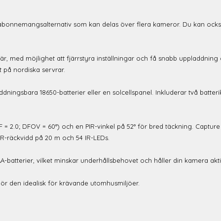
a abonnemangsalternativ som kan delas över flera kameror. Du kan också e
r, med möjlighet att fjärrstyra inställningar och få snabb uppladdning av 
t på nordiska servrar.
ningsbara 18650-batterier eller en solcellspanel. Inkluderar två batterikas
 (F = 2.0; DFOV = 60°) och en PIR-vinkel på 52° för bred täckning. Capture 
IR-räckvidd på 20 m och 54 IR-LEDs.
A-batterier, vilket minskar underhållsbehovet och håller din kamera akti
 gör den idealisk för krävande utomhusmiljöer.