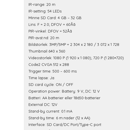
IR-range: 20 m
IR-setting: 54 LEDs
Minne SD Card: 4 GB – 32 GB
Lins: F = 2.0; DFOV = 60Åã
PIR-vinkel: DFOV = 52Åã
PIR-avst.nd: 20 m
Bildstorlek: 3MP/5MP = 2 304 x 2 180 / 3 072 x 1 728
Thumbnail 640 x 360
Videostorlek: 1080 P (1 920 x 1 080); 720 P (1 280×720)
Code2 CVGA 512 x 288
Trigger time: 500 – 600 ms
Time lapse: Ja
SD card cycle: ON / OFF
Operation power: Battery: 9 V; DC: 12 V
Batteri: AA batterier eller 18650-batterier
External DC: 12V
Stand-by current: 0.1 mA
Stand-by time: 6 m.nader (12 x AA)
Interface: SD Card/DC Port/Type-C port