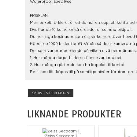
Waterproof spec IP66
PRISPLAN
Men enkelt förklarat är att du har en app, ett konto o
Dvs har du 10 kameror så dras det ur samma bildpott.
Du har inga kostnader som är per kamera över huvud t
Köper du 1000 bilder för 69:-/mån så delar kamerorna
Det som varierar beroende på vilken nivå per månad s
1. Hur många dagar bilderna finns kvar i molnet
2. Hur många gäster du kan ha kopplat till kontot
Refill kan lätt köpas till på samtliga nivåer förutom grat
SKRIV EN RECENSION
LIKNANDE PRODUKTER
Zeiss Secacam 1